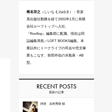
椎名宗之
（しいな むねゆき）：音楽
系出版社勤務を経て2002年1月に有限
会社ルーフトップへ入社、
『Rooftop』編集部に配属。現在は同
誌編集局長／LOFT BOOKS編集。本
業以外にトークライブの司会や売文稼
業もこなす、前田吟似の水瓶座・AB
型。
RECENT POSTS
最新の記事
拝啓 吉村秀樹 様