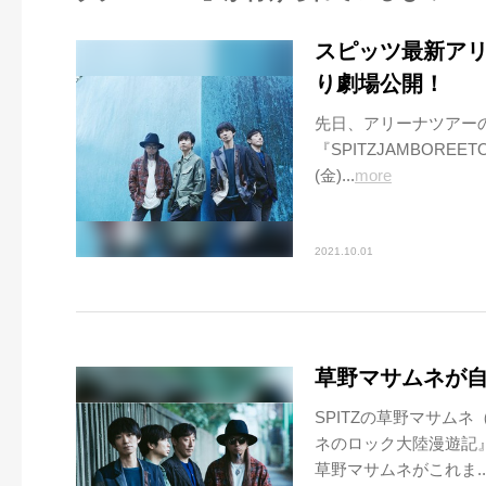
スピッツ最新アリ
り劇場公開！
先日、アリーナツアー
『SPITZJAMBOREET
(金)...
more
2021.10.01
草野マサムネが
SPITZの草野マサムネ
ネのロック大陸漫遊記』
草野マサムネがこれま..