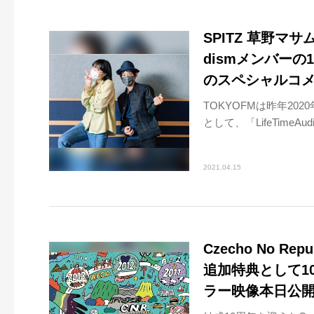
SPITZ 草野マサ
dismメンバー
のスペシャルコ
TOKYOFMは昨年20
として、「LifeTimeA
2021.04.15
Czecho No 
追加特典として1
ラー映像本日公開