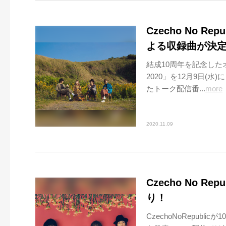
Czecho No 
よる収録曲が決
結成10周年を記念したオー
2020」を12月9日
たトーク配信番...
more
2020.11.09
Czecho No R
り！
CzechoNoRepubli