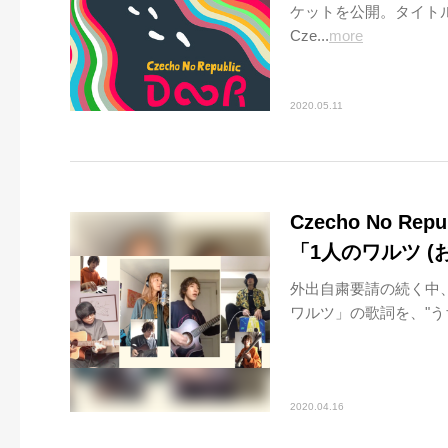
ケットを公開。タイト
Cze...
more
2020.05.11
Czecho No 
「1人のワルツ (
外出自粛要請の続く中、Cz
ワルツ」の歌詞を、"う
2020.04.16