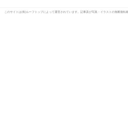
このサイトは(有)ルーフトップによって運営されています。記事及び写真・イラストの無断復転