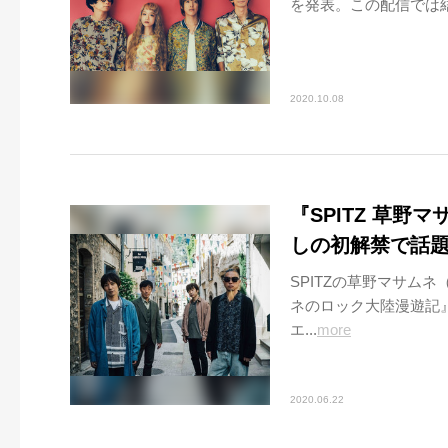
を発表。この配信では結
2020.10.08
『SPITZ 草
しの初解禁で話
SPITZの草野マサムネ
ネのロック大陸漫遊記』
エ...
more
2020.06.22