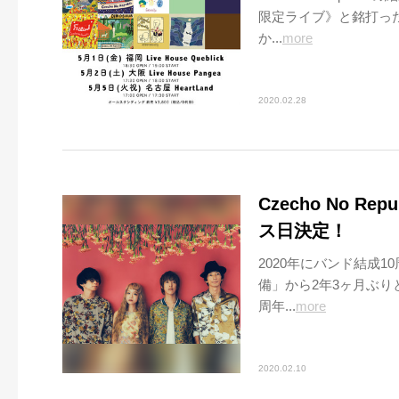
限定ライブ》と銘打っ
か...
more
2020.02.28
Czecho No 
ス日決定！
2020年にバンド結成10
備」から2年3ヶ月ぶり
周年...
more
2020.02.10