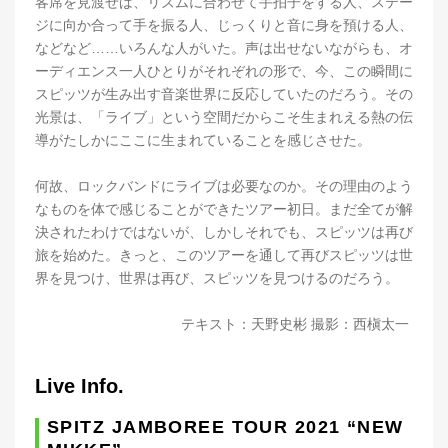
客席を見渡せば、リズムに合わせて手拍子をする人、ステー
ジに向か合って手を振る人、じっくりと音に身を預ける人、
などなど……いろんな人がいた。声は出せないながらも、オ
ーディエンス一人ひとりがそれぞれの形で、今、この瞬間に
スピッツが生み出す音楽世界に反応していたのだろう。その
光景は、「ライブ」という空間だからこそ生まれえる熱の伝
導がたしかにここに生まれていることを感じさせた。
何故、ロックバンドにライブは必要なのか。その理由のよう
なものを体で感じることができたツアー初日。まだ全てが解
決されたわけではないが、しかしそれでも、スピッツは再び
旅を始めた。きっと、このツアーを通して再びスピッツは世
界を見つけ、世界は再び、スピッツを見つけるのだろう。
テキスト：天野史彬 撮影：西槇太一
Live Info.
SPITZ JAMBOREE TOUR 2021 “NEW