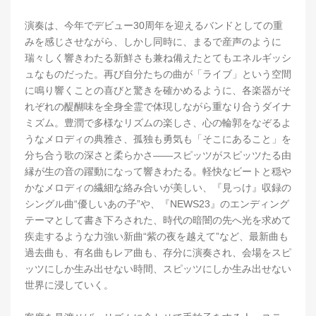
演奏は、今年でデビュー30周年を迎えるバンドとしての重
みを感じさせながら、しかし同時に、まるで産声のように
瑞々しく響きわたる新鮮さも兼ね備えたとてもエネルギッシ
ュなものだった。再び自分たちの曲が「ライブ」という空間
に鳴り響くことの喜びと驚きを確かめるように、各楽器がそ
れぞれの醍醐味を全身全霊で体現しながら重なり合うダイナ
ミズム。豊潤で多様なリズムの楽しさ、心の輪郭をなぞるよ
うなメロディの典雅さ、孤独も勇気も「そこにあること」を
分ち合う歌の深さと柔らかさ――スピッツがスピッツたる由
縁が生の音の躍動になって響きわたる。軽快なビートと穏や
かなメロディの繊細な絡み合いが美しい、『見っけ』収録の
シングル曲“優しいあの子”や、『NEWS23』のエンディング
テーマとして書き下ろされた、時代の暗闇の先へ光を求めて
疾走するような力強い新曲“紫の夜を越えて”など、最新曲も
過去曲も、有名曲もレア曲も、存分に演奏され、会場をスピ
ッツにしか生み出せない時間、スピッツにしか生み出せない
世界に浸していく。