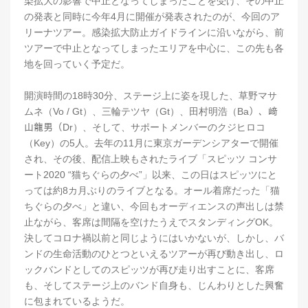
染拡大の影響で中止となってしまったことを受け、その中止
の発表と同時に今年4月に開催が発表されたのが、今回のア
リーナツアー。感染拡大防止ガイドラインに沿いながら、前
ツアーで中止となってしまったエリアを中心に、この先も各
地を回っていく予定だ。
開演時間の18時30分、ステージ上に姿を現した、草野マサ
ムネ（Vo / Gt）、三輪テツヤ（Gt）、田村明浩（Ba）、﨑
山龍男（Dr）、そして、サポートメンバーのクジヒロコ
（Key）の5人。去年の11月に東京ガーデンシアターで開催
され、その後、配信上映もされたライブ「スピッツ コンサ
ート2020 “猫ちぐらの夕べ”」以来、この日はスピッツにと
っては約8カ月ぶりのライブとなる。オール着席だった「猫
ちぐらの夕べ」と違い、今回もオーディエンスの声出しは禁
止ながら、客席は間隔を空けたうえでスタンディングOK。
決してコロナ禍以前と同じようにはいかないが、しかし、バ
ンドの生命活動のひとつといえるツアーが再び動き出し、ロ
ックバンドとしてのスピッツが再び走り出すことに、客席
も、そしてステージ上のバンド自身も、じんわりとした興奮
に包まれているようだ。