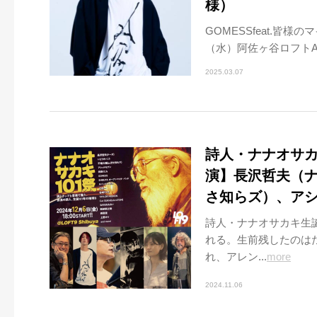
様）
GOMESSfeat.皆様
（水）阿佐ヶ谷ロフトA
2025.03.07
詩人・ナナオサカ
演】長沢哲夫（ナ
さ知らズ）、アシ
詩人・ナナオサカキ生誕1
れる。生前残したのは
れ、アレン...
more
2024.11.06