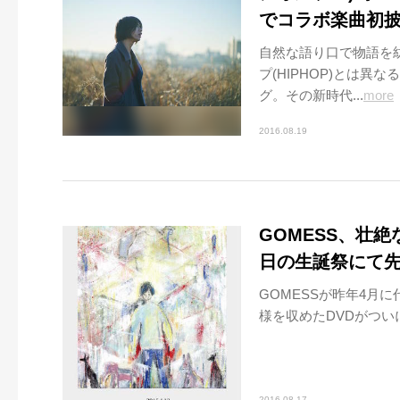
でコラボ楽曲初
自然な語り口で物語を
プ(HIPHOP)とは
グ。その新時代...
more
2016.08.19
GOMESS、壮
日の生誕祭にて
GOMESSが昨年4月
様を収めたDVDがつい
2016.08.17