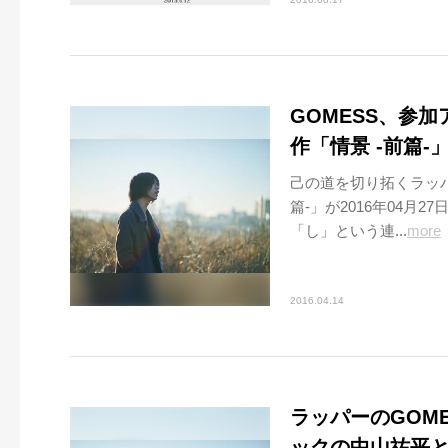
GOMESS、参
作「情景 -前篇-
己の道を切り拓くラッパ
篇-」が2016年04月
「し」という連...
more
2016.04.14
ラッパーのGOM
ックの中山祐平