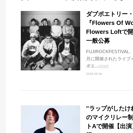
ダブポエトリー・ユ
『Flowers Of
Flowers L
一般公募
FUJIROCKFESTI
月に開催されたライブイベ
ポエ...
more
2026.06.04
‟ラップがしたけれ
のマイクリレー制作
トAで開催【出演】G