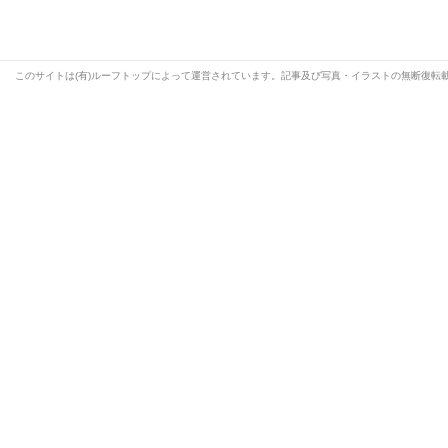
このサイトは(有)ルーフトップによって運営されています。記事及び写真・イラストの無断復転