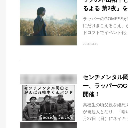
るよる 第2夜」
ラッパーのGOMES
にだけきこえるこえ」
ドロフトでイベント化、
2016.03.10
センチメンタル
一、ラッパーのG
開催！
高校生の頃父親を縊死
が発起人となり、「暗い
月27日（日）にネイキッド