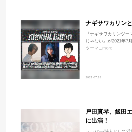
ナギサワカリンと
『ナギサワカリンツー
じゃない』が2021年
ツーマ...
more
2021.07.18
戸田真琴、飯田エリカ
に出演！
ラッパー/詩人として活