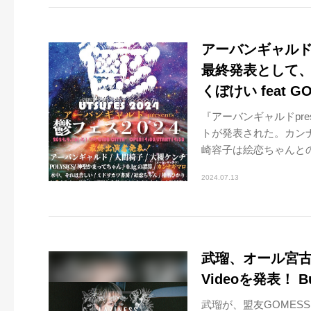
アーバンギャルド
最終発表として
くぼけい feat 
『アーバンギャルドpre
トが発表された。カン
崎容子は絵恋ちゃんとのト
2024.07.13
武瑠、オール宮古島ロ
Videoを発表！ 
武瑠が、盟友GOMESS