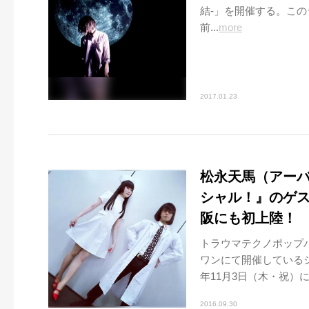
結-」を開催する。こ
前...
more
2017.01.23
松永天馬（アーバ
シャル！』のゲス
阪にも初上陸！
トラウマテクノポップ
ワンにて開催しているシ
年11月3日（木・祝）に、「
2016.09.30