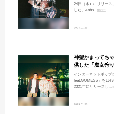
24日（水）にリリース。
した。&nbs...
more
2024.01.25
神聖かまってちゃ
供した「魔女狩
インターネットポップ
feat.GOMESS」
2021年にリリースし...
m
2023.01.30