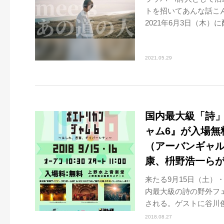
トを招いてあんな話こんな
2021年6月3日（木）に配
2021.05.29
国内最大級「詩
ャム6』が入場無
（アーバンギャルド
康、枡野浩一ら
来たる9月15日（土）
内最大級の詩の野外フェ
される。ゲストに谷川俊
2018.08.27