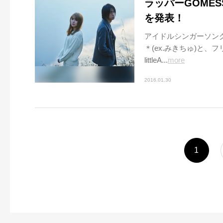
ラッパーGOMES
を発表！
アイドルシンガーソング
＊(ex.みきちゅ)と
littleA...
more
2016.01.30
1