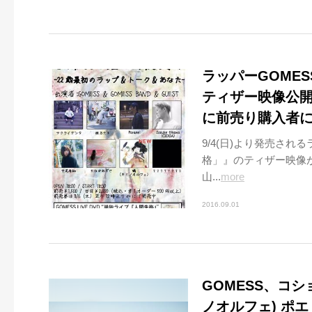
ラッパーGOMES
ティザー映像公開
に前売り購入者には
9/4(日)より発売され
格」』のティザー映像が
山...
more
2016.09.01
GOMESS、コショー
ノオルフェ) ポエ