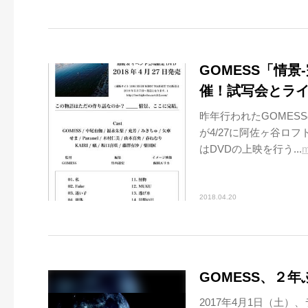
GOMESS「情景
催！試写会とラ
昨年行われたGOMES
が4/27に阿佐ヶ谷ロ
はDVDの上映を行う...
m
2018.04.20
GOMESS、２
2017年4月1日（土）