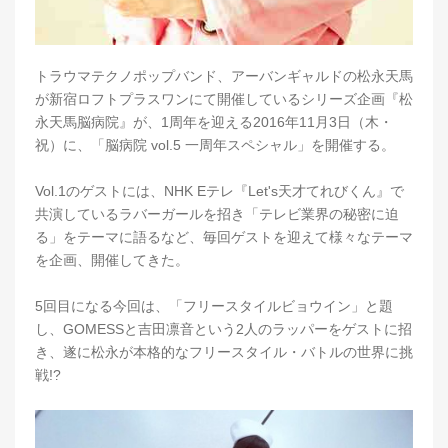
トラウマテクノポップバンド、アーバンギャルドの松永天馬
が新宿ロフトプラスワンにて開催しているシリーズ企画『松
永天馬脳病院』が、1周年を迎える2016年11月3日（木・
祝）に、「脳病院 vol.5 一周年スペシャル」を開催する。
Vol.1のゲストには、NHK Eテレ『Let's天才てれびくん』で
共演しているラバーガールを招き「テレビ業界の秘密に迫
る」をテーマに語るなど、毎回ゲストを迎えて様々なテーマ
を企画、開催してきた。
5回目になる今回は、「フリースタイルビョウイン」と題
し、GOMESSと吉田凛音という2人のラッパーをゲストに招
き、遂に松永が本格的なフリースタイル・バトルの世界に挑
戦!?