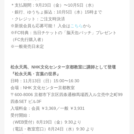
＊支払期間：9月23日（金）〜10月5日（水）
・銀行、ゆうちょ振込：10月5日（水）15時まで
・クレジット：ご注文時決済
※新規会員も応募可能！ 入会は
こちら
から
※FC特典：当日チケットの「脳天缶バッチ」プレゼント
（FC先行購入者）
※一般発売日未定
松永天馬、NHK文化センター京都教室に講師として登壇
『松永天馬・言葉の世界』
日時：11月13日（日）15:00〜16:30
会場：NHK 文化センター京都教室
〒600-8006 京都市下京区四条通柳馬場西入ル立売中之町99
四条SET ビル3F
入場料金：会員 ￥3,369／一般 ￥3,931
受付開始：
（WEB受付）8月19日（金）9:30より
（電話・教室窓口）8月24日（水）9:30 より