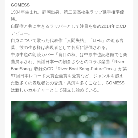
GOMESS
1994年生まれ、静岡出身。第二回高校生ラップ選手権準優
勝。
自閉症と共に生きるラッパーとして注目を集め2014年にCD
デビュー。
自身について歌った代表作「人間失格」「LIFE」の迫る言
葉、彼の生き様は表現者として各所に評価される。
中原中也の朗読カバー「盲目の秋」は中原中也記念館でも楽
曲展示され、民謡日本一の朝倉さやとのコラボ楽曲「River
BoatSong」収録のCD『River Boat Song-FutureTrax-』が第
57回日本レコード大賞企画賞を受賞など、ジャンルを超え
た数多くの表現者との交流・共演を多くこなし、GOMESS
は新しいカルチャーとして確立し始めている。