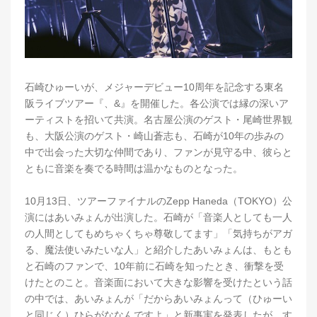
石崎ひゅーいが、メジャーデビュー10周年を記念する東名
阪ライブツアー『、&』を開催した。各公演では縁の深いア
ーティストを招いて共演。名古屋公演のゲスト・尾崎世界観
も、大阪公演のゲスト・崎山蒼志も、石崎が10年の歩みの
中で出会った大切な仲間であり、ファンが見守る中、彼らと
ともに音楽を奏でる時間は温かなものとなった。
10月13日、ツアーファイナルのZepp Haneda（TOKYO）公
演にはあいみょんが出演した。石崎が「音楽人としても一人
の人間としてもめちゃくちゃ尊敬してます」「気持ちがアガ
る、魔法使いみたいな人」と紹介したあいみょんは、もとも
と石崎のファンで、10年前に石崎を知ったとき、衝撃を受
けたとのこと。音楽面において大きな影響を受けたという話
の中では、あいみょんが「だからあいみょんって（ひゅーい
と同じく）ひらがななんですよ」と新事実を発表したが、す