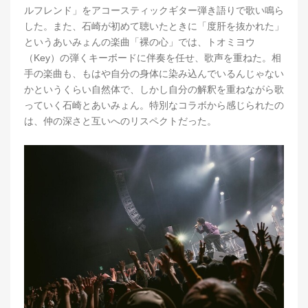
ルフレンド」をアコースティックギター弾き語りで歌い鳴ら
した。また、石崎が初めて聴いたときに「度肝を抜かれた」
というあいみょんの楽曲「裸の心」では、トオミヨウ
（Key）の弾くキーボードに伴奏を任せ、歌声を重ねた。相
手の楽曲も、もはや自分の身体に染み込んでいるんじゃない
かというくらい自然体で、しかし自分の解釈を重ねながら歌
っていく石崎とあいみょん。特別なコラボから感じられたの
は、仲の深さと互いへのリスペクトだった。