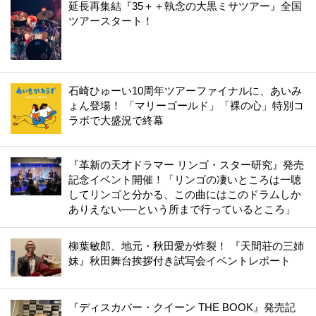
延長再集結『35＋＋執念の大黒ミサツアー』全国
ツアースタート！
石崎ひゅーい10周年ツアーファイナルに、あいみ
ょん登場！ 「マリーゴールド」「裸の心」特別コ
ラボで大盛況で終幕
『革新の天才ドラマー リンゴ・スター研究』発売
記念イベント開催！「リンゴの凄いところは一聴
してリンゴと分かる、この曲にはこのドラムしか
ありえない──という所まで行っているところ」
柳葉敏郎、地元・秋田愛が炸裂！ 『天間荘の三姉
妹』秋田舞台挨拶付き試写会イベントレポート
『ディスカバー・クイーン THE BOOK』発売記