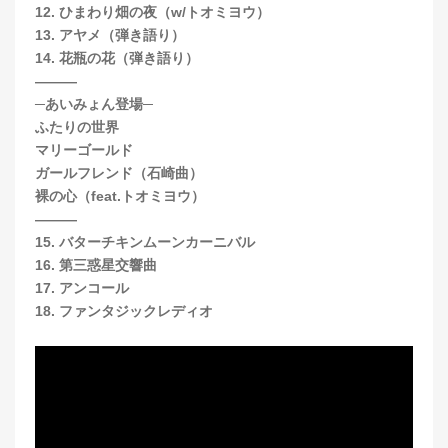
12. ひまわり畑の夜（w/トオミヨウ）
13. アヤメ（弾き語り）
14. 花瓶の花（弾き語り）
―――
─あいみょん登場─
ふたりの世界
マリーゴールド
ガールフレンド（石崎曲）
裸の心（feat.トオミヨウ）
―――
15. バターチキンムーンカーニバル
16. 第三惑星交響曲
17. アンコール
18. ファンタジックレディオ