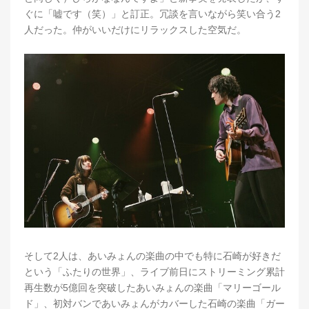
ぐに「嘘です（笑）」と訂正。冗談を言いながら笑い合う2
人だった。仲がいいだけにリラックスした空気だ。
そして2人は、あいみょんの楽曲の中でも特に石崎が好きだ
という「ふたりの世界」、ライブ前日にストリーミング累計
再生数が5億回を突破したあいみょんの楽曲「マリーゴール
ド」、初対バンであいみょんがカバーした石崎の楽曲「ガー