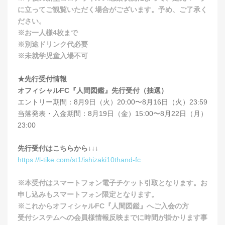
に⽴ってご観覧いただく場合がございます。予め、ご了承く
ださい。
※お一人様4枚まで
※別途ドリンク代必要
※未就学児童入場不可
★先行受付情報
オフィシャルFC『人間図鑑』先行受付（抽選）
エントリー期間：8月9日（火）20:00〜8月16日（火）23:59
当落発表・入金期間：8月19日（金）15:00〜8月22日（月）
23:00
先行受付はこちらから↓↓↓
https://l-tike.com/st1/ishizaki10thand-fc
※本受付はスマートフォン電子チケット引取となります。お
申し込みもスマートフォン限定となります。
※これからオフィシャルFC『人間図鑑』へご入会の方
受付システムへの会員様情報反映までに時間が掛かります事