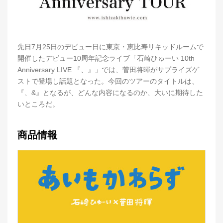
先日7月25日のデビュー日に東京・恵比寿リキッドルームで
開催したデビュー10周年記念ライブ「石崎ひゅーい 10th
Anniversary LIVE 『、』」では、菅田将暉がサプライズゲ
ストで登場し話題となった。今回のツアーのタイトルは、
『、&』となるが、どんな内容になるのか、大いに期待した
いところだ。
商品情報