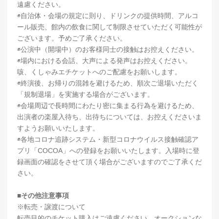
遠慮ください。
◉自治体・会場の規定に則り、ドリンクの提供時間、アルコ
ール販売、館内の飲食に関して制限させていただく可能性が
ございます。予めご了承ください。
◉公演中（開場中）のお客様同士の接触はお控えください。
◉場内における会話、大声による発声はお控えください。
咳、くしゃみエチケットへのご配慮をお願いします。
◉終演後、お帰りの混雑を避けるため、順次ご退場いただく
「規制退場」を実施する場合がございます。
◉会場周辺で長時間にわたり密に集まる行為を避けるため、
出演者の楽屋入待ち、出待ちについては、お控えくださいま
すようお願いいたします。
◉各地コロナ追跡システム・新型コロナウイルス接触確認ア
プリ「COCOA」への登録をお願いいたします。入場時に登
録画面の確認をさせて頂く場合がございますのでご了承くだ
さい。
■その他注意事項
※転売・譲渡について
転売目的のチケット購入はご遠慮ください。オークションな