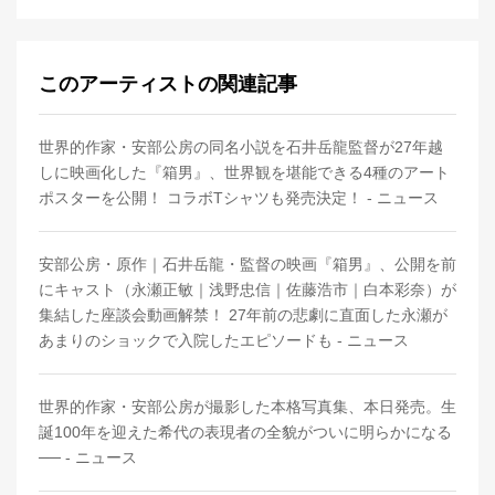
このアーティストの関連記事
世界的作家・安部公房の同名小説を石井岳龍監督が27年越
しに映画化した『箱男』、世界観を堪能できる4種のアート
ポスターを公開！ コラボTシャツも発売決定！ - ニュース
安部公房・原作｜石井岳龍・監督の映画『箱男』、公開を前
にキャスト（永瀬正敏｜浅野忠信｜佐藤浩市｜白本彩奈）が
集結した座談会動画解禁！ 27年前の悲劇に直面した永瀬が
あまりのショックで入院したエピソードも - ニュース
世界的作家・安部公房が撮影した本格写真集、本日発売。生
誕100年を迎えた希代の表現者の全貌がついに明らかになる
── - ニュース