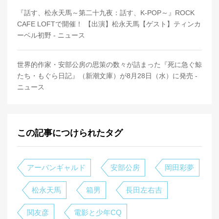
『話す、松永天馬～第二十九夜：話す、K-POP～』ROCK
CAFE LOFTで開催！ 【出演】松永天馬【ゲスト】ティンカ
ーベル初野 - ニュース
世界的作家・安部公房の思策の数々が詰まった『死に急ぐ鯨
たち・もぐら日記』（新潮文庫）が8月28日（水）に発売 -
ニュース
この記事につけられたタグ
アーバンギャルド
安部公房
岡田彩夢
松永天馬
箱男
長田左右吉
関友彦
電影と少年CQ