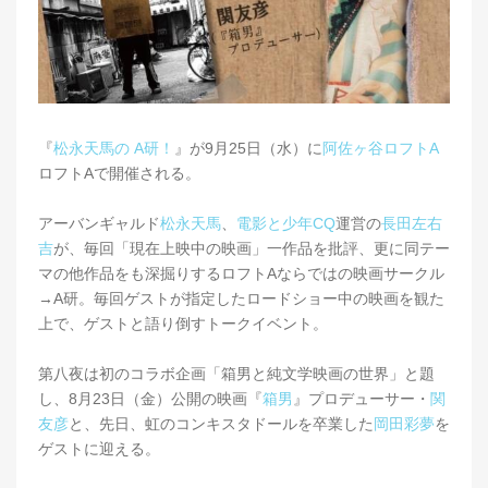
『
松永天馬の A研！
』が9月25日（水）に
阿佐ヶ谷ロフトA
ロフトAで開催される。
アーバンギャルド
松永天馬
、
電影と少年CQ
運営の
長田左右
吉
が、毎回「現在上映中の映画」一作品を批評、更に同テー
マの他作品をも深掘りするロフトAならではの映画サークル
→A研。毎回ゲストが指定したロードショー中の映画を観た
上で、ゲストと語り倒すトークイベント。
第八夜は初のコラボ企画「箱男と純文学映画の世界」と題
し、8月23日（金）公開の映画『
箱男
』プロデューサー・
関
友彦
と、先日、虹のコンキスタドールを卒業した
岡田彩夢
を
ゲストに迎える。