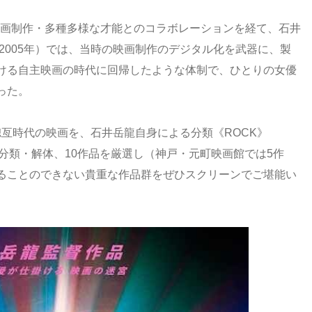
の映画制作・多種多様な才能とのコラボレーションを経て、石井
2005年）では、当時の映画制作のデジタル化を武器に、製
ける自主映画の時代に回帰したような体制で、ひとりの女優
った。
亙時代の映画を、石井岳龍自身による分類《ROCK》
学》に分類・解体、10作品を厳選し（神戸・元町映画館では5作
ることのできない貴重な作品群をぜひスクリーンでご堪能い