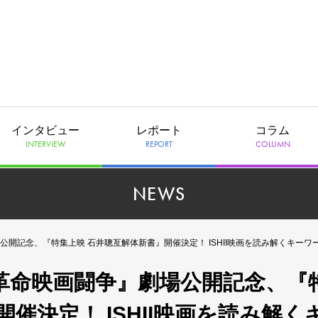
インタビュー
レポート
コラム
INTERVIEW
REPORT
COLUMN
NEWS
集上映 石井聰亙解体新書』開催決定！ ISHII映画を読み解くキーワード《ROCK》《INNNER
革命映画闘争』劇場公開記念、『
催決定！ ISHII映画を読み解く