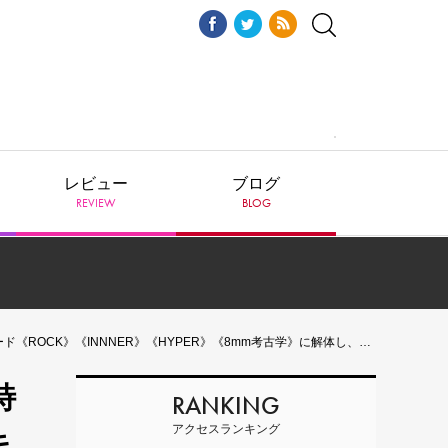
レビュー
ブログ
REVIEW
BLOG
》《HYPER》《8mm考古学》に解体し、石井聰亙監督作品厳選10作品をリブート！
特
RANKING
アクセスランキング
キ