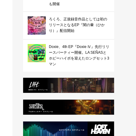
も開催
ろくろ、正規録音作品としては初の
リリースとなるEP『闇の暈（ひか
り）』配信開始
Doxie、4th EP『Doxie Ⅳ』先行リリ
ースパーティー開催。LA SEÑASと
ホピーハイボを迎えたロングセット3
マン