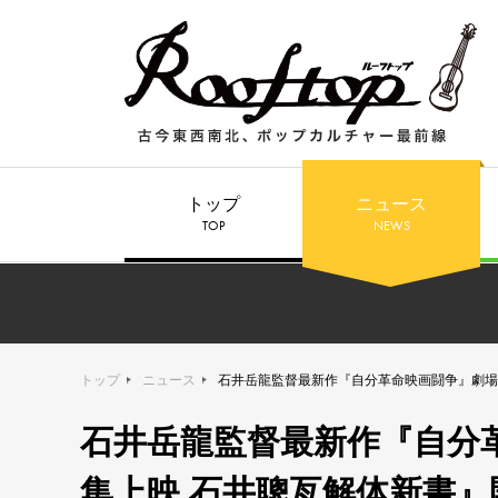
トップ
ニュース
TOP
NEWS
トップ
ニュース
石井岳龍監督最新作『自分革命映画闘争』劇場公開記念、『特
石井岳龍監督最新作『自分
集上映 石井聰亙解体新書』開