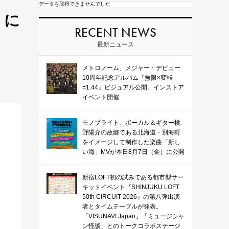
データを取得できませんでした
》に
RECENT NEWS
最新ニュース
メトロノーム、メジャー・デビュー
10周年記念アルバム『無限×変転
=1.44』ビジュアル公開。インストア
イベント開催
モノブライト、ボーカル＆ギター桃
野陽介の故郷である北海道・別海町
をイメージして制作した楽曲「新し
い海」MVが本日8月7日（金）に公開
新宿LOFT初の試みである都市型サー
キットイベント『SHINJUKU LOFT
50th CIRCUIT 2026』の第八弾出演
者とタイムテーブルが発表。
「VISUNAVI Japan」「ミュージシャ
ン怪談」とのトークコラボステージ