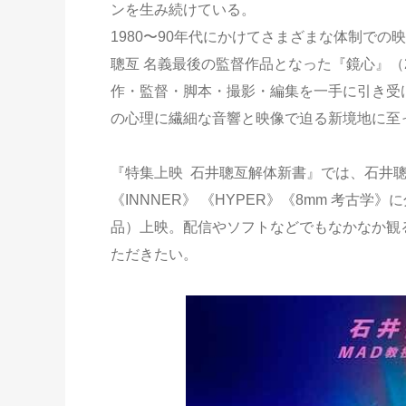
ンを生み続けている。
1980〜90年代にかけてさまざまな体制で
聰亙 名義最後の監督作品となった『鏡心』（
作・監督・脚本・撮影・編集を一手に引き受
の心理に繊細な音響と映像で迫る新境地に至
『特集上映 石井聰亙解体新書』では、石井聰
《INNNER》 《HYPER》《8mm 考古
品）上映。配信やソフトなどでもなかなか観
ただきたい。