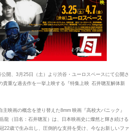
行公開、3月25日（土）より渋谷・ユーロスペースにて公開さ
の貴重な過去作を一挙上映する『特集上映 石井聰亙解体新
主映画の概念を塗り替えた8mm 映画『高校大パニック』
井岳龍（旧名：石井聰亙）は、日本映画史に燦然と輝き続ける
弱冠22歳で生み出し、圧倒的な支持を受け、今なお新しいファ