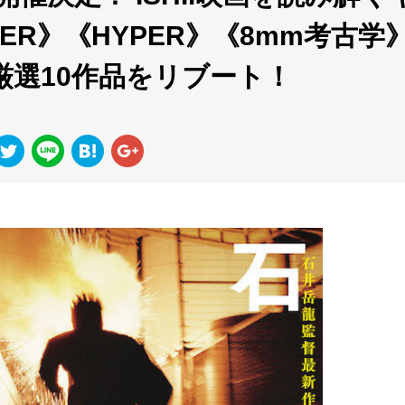
NER》《HYPER》《8mm考古学
厳選10作品をリブート！