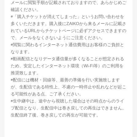
メールに閲覧手順が記載されておりますので、あらかじめご
確認ください。
◉「購入チケットが消えてしまった」というお問い合わせを
多くいただきます。購入後にZAIKOから来るメールに記載さ
れているURLからチケットページに必ずアクセスできますの
で、メールをなくさないようにご注意ください。
◉閲覧に関わるインターネット通信費用はお客様のご負担と
なります。
◉動画配信となりデータ通信量が多くなることが想定される
ため、安定したインターネット環境（Wi-Fi等）のご利用を
推奨致します。
◉配信には機材・回線等、最善の準備を行い実施致します
が、生配信である特性上、不慮の一時停止や乱れなどが起こ
る可能性がある点、ご了承ください。
◉生中継中は、途中から視聴した場合はその時点からのライ
ブ配信となり、生配信中は巻き戻しての再生はできません。
生配信終了後、巻き戻しての再生が可能です。