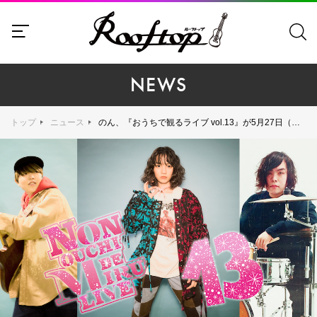
NEWS
トップ
ニュース
のん、『おうちで観るライブ vol.13』が5月27日（金）開催！『Parallel Ribbons』CD発売記念＆おうちで観るライブ2周年記念ライブ！