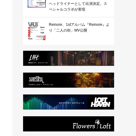
ヘッドライナーとして出演決定。ス
ペシャルコラボが実現
Reinore、1stアルバム『Reinore』よ
り「二人の街」MV公開