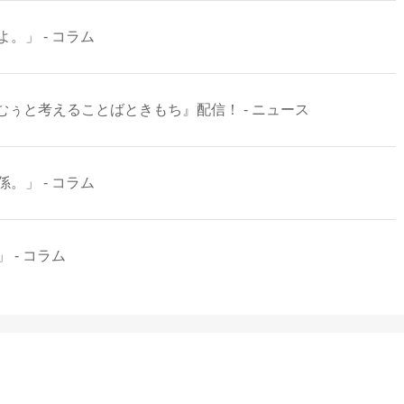
。」 - コラム
ぅと考えることばときもち』配信！ - ニュース
。」 - コラム
 - コラム