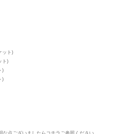
ケット)
ット)
)
)
明な点ございましたらコチラご参照ください。