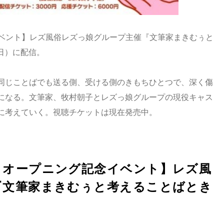
ニング記念イベント】レズ風俗レズっ娘グループ主催『文筆家まきむぅと
（日）に配信。
同じことばでも送る側、受ける側のきもちひとつで、深く傷
になる。文筆家、牧村朝子とレズっ娘グループの現役キャス
に考えていく。視聴チケットは現在発売中。
ohama オープニング記念イベント】レズ風
『文筆家まきむぅと考えることばとき