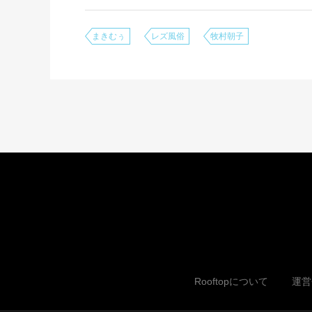
まきむぅ
レズ風俗
牧村朝子
Rooftopについて
運営