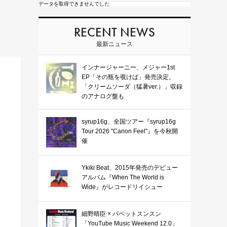
データを取得できませんでした
RECENT NEWS
最新ニュース
インナージャーニー、メジャー1st
EP「その瓶を覗けば」発売決定。
「クリームソーダ（猛暑ver.）」収録
のアナログ盤も
syrup16g、全国ツアー『syrup16g
Tour 2026 "Canon Feel"』を今秋開
催
Ykiki Beat、2015年発売のデビュー
アルバム『When The World is
Wide』がレコードリイシュー
細野晴臣 × パペットスンスン
「YouTube Music Weekend 12.0」