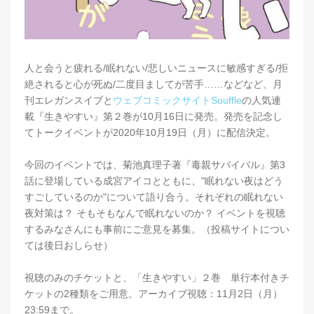
人と会うと疲れる/眠れない/悲しいニュースに敏感すぎる/拒
絶されると心が死ぬ/二度目ましてが苦手……などなど、月
刊エレガンスイブと
ウェブコミックサイトSouffle
の人気連
載『生きやすい』第２巻が10月16日に発売。発売を記念し
てトークイベントが2020年10月19日（月）に配信決定。
今回のイベントでは、菊池真理子著『毒親サバイバル』第3
話に登場している成宮アイコとともに、"眠れない夜はどう
すごしているのか"について語り合う。それぞれの眠れない
夜対策は？ そもそもなんで眠れないのか？ イベントを視聴
するみなさんにも事前にご意見を募集。（投稿サイトについ
ては後日おしらせ）
視聴のみのチケットと、「生きやすい」２巻 単行本付きチ
ケットの2種類をご用意。アーカイブ視聴：11月2日（月）
23:59まで。