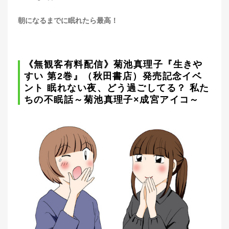
朝になるまでに眠れたら最高！
《無観客有料配信》菊池真理子『生きや
すい 第2巻』（秋田書店）発売記念イベ
ント 眠れない夜、どう過ごしてる？ 私た
ちの不眠話～菊池真理子×成宮アイコ～