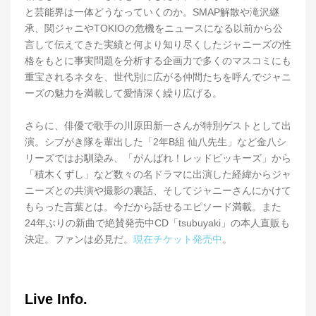
と芸能界は一体どうなっていくのか。SMAP解散や滝沢継
承、関ジャニやTOKIOの危機をニュースになる以前から公
言して伝えてきた実績と何より知り尽くしたジャニーズの性
格をもとに事実問題を分析する企画力で多くのマスコミにも
重宝されるネタを、世代別に広がる仲間たちを呼んでジャニ
ーズの魅力を満載して愛情深く繰り広げる。
さらに、俳優で歌手の川原田新一さんが特別ゲストとして出
演。シブがき隊を輩出した「2年B組 仙八先生」など金八シ
リーズではお馴染み、「がんばれ！レッドビッキーズ」から
「積木くずし」など数々の名ドラマに出演した経緯からジャ
ニーズとの共演や撮影の裏話、そしてジャニーさんにかけて
もらった言葉とは。今だから話せるエピソード満載。また
24年ぶりの新曲で絶賛発売中CD「tsubuyaki」の本人直販も
決定。ファンは必見だ。
現在チケット発売中
。
Live Info.