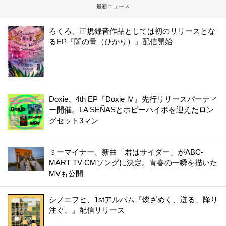
最新ニュース
ろくろ、正規録音作品としては初のリリースとな
るEP『闇の暈（ひかり）』配信開始
Doxie、4th EP『Doxie Ⅳ』先行リリースパーティ
ー開催。LA SEÑASとホピーハイボを迎えたロン
グセット3マン
ミーマイナー、新曲「君はサイダー」がABC-
MART TV-CMソングに決定。青春の一瞬を描いた
MVも公開
シノエフヒ、1stアルバム『燦ざめく、迸る、降り
注ぐ、』配信リリース