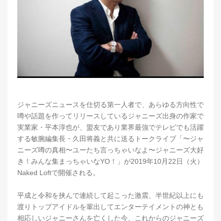
ジャニーズニュースを仕切る第一人者で、あらゆる方向性で
噂や話題を作ってリリースしているジャニーズ出身の作家で
実業家・平本淳也が、盟友であり業界最強でテレビでも活躍
する敏腕編集長・久田将義と共に送るトークライブ「〜ジャ
ニーズ噂の真相〜ユーたち言っちゃいなよ〜ジャニーズ大好
き！みんな集まっちゃいなYO！」が2019年10月22日（火）
Naked Loftで開催される。
平成と令和を挟んで連続して起こった激震、半世紀以上にも
渡りトップアイドルを輩出してエンターテイメントの神とも
相応しいジャニーさんを亡くした今、これからのジャニーズ