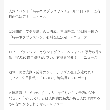
人気イベント「時事ネタプラスワン！」5月11日（月）に有
料配信決定！ - ニュース
緊急開催！プチ鹿島、久田将義、畠山理仁、須田慎一郎の
「時事ネタプラスワン」有料配信決定！ - ニュース
ロフトプラスワン・カウントダウンスペシャル！ 事故物件&
豪・掟の2019年総括&サブカル有識者開催！！ - ニュース
追悼・岡留安則 - 反骨のジャーナリズム魂よ永遠なれ！
（Text：久田将義／「TABLO」編集長） - レポート
久田将義 「「かわいげ」は人生を切りひらく最強の武器に
なる」- 「かわいげ」とは人間的に魅力がある人に付属する
ものなのかもしれません - レビュー