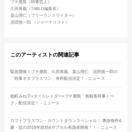
プチ鹿島（時事芸人）
久田将義（TABLO編集長）
畠山理仁（フリーランスライター）
須田慎一郎 （ジャーナリスト）
このアーティストの関連記事
緊急開催！プチ鹿島、久田将義、畠山理仁、須田慎一郎の
「時事ネタプラスワン」有料配信決定！ - ニュース
能町みね子×ダースレイダー×プチ鹿島「無観客時事トー
ク」配信決定！ - ニュース
ロフトプラスワン・カウントダウンスペシャル！ 事故物件&
豪・掟の2019年総括&サブカル有識者開催！！ - ニュース