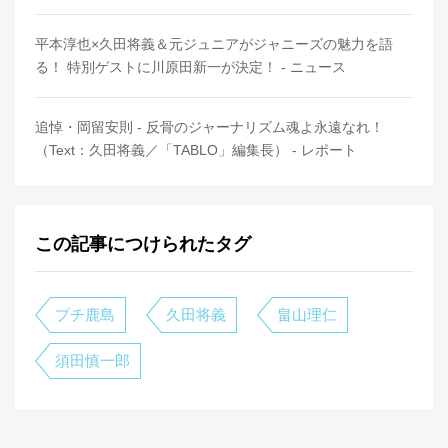
平本淳也×久田将義＆元ジュニアがジャニーズの魅力を語
る！ 特別ゲストに川原田新一が決定！ - ニュース
追悼・岡留安則 - 反骨のジャーナリズム魂よ永遠なれ！
（Text：久田将義／「TABLO」編集長） - レポート
この記事につけられたタグ
プチ鹿島
久田将義
畠山理仁
須田慎一郎