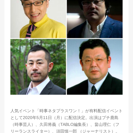
人気イベント「時事ネタプラスワン！」が有料配信イベント
として2020年5月11日（月）に配信決定。出演はプチ鹿島
（時事芸人）、久田将義（TABLO編集長）、畠山理仁（フ
リーランスライター）、須田慎一郎 （ジャーナリスト）。