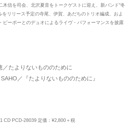
二木信を司会、北沢夏音をトークゲストに迎え、新バンド“冬
グルをリリース予定の寺尾、伊賀、あだちのトリオ編成、およ
・ピーポーとのデュオによるライヴ・パフォーマンスを披露
穂／たよりないもののために
O SAHO／『たよりないもののために』
/21 CD PCD-28039 定価：¥2,800＋税