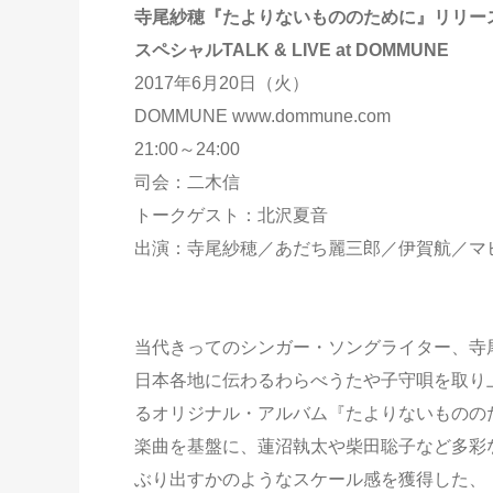
寺尾紗穂『たよりないもののために』リリー
スペシャルTALK & LIVE at DOMMUNE
2017年6月20日（火）
DOMMUNE www.dommune.com
21:00～24:00
司会：二木信
トークゲスト：北沢夏音
出演：寺尾紗穂／あだち麗三郎／伊賀航／マ
当代きってのシンガー・ソングライター、寺
日本各地に伝わるわらべうたや子守唄を取り
るオリジナル・アルバム『たよりないものの
楽曲を基盤に、蓮沼執太や柴田聡子など多彩
ぶり出すかのようなスケール感を獲得した、