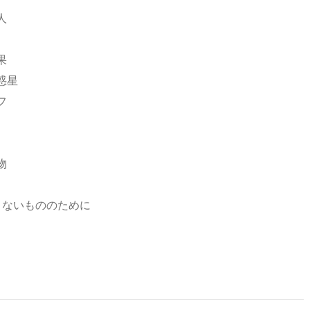
人
果
な惑星
フ
物
よりないもののために