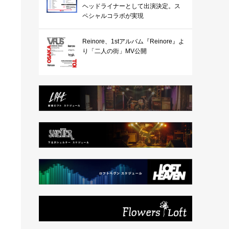
ヘッドライナーとして出演決定。ス
ペシャルコラボが実現
Reinore、1stアルバム『Reinore』よ
り「二人の街」MV公開