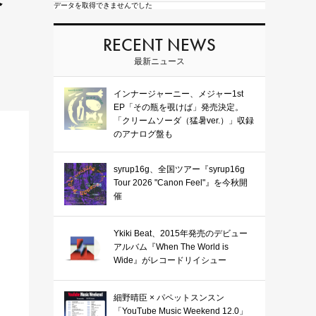
データを取得できませんでした
RECENT NEWS
最新ニュース
インナージャーニー、メジャー1st
EP「その瓶を覗けば」発売決定。
「クリームソーダ（猛暑ver.）」収録
のアナログ盤も
syrup16g、全国ツアー『syrup16g
Tour 2026 "Canon Feel"』を今秋開
催
Ykiki Beat、2015年発売のデビュー
アルバム『When The World is
Wide』がレコードリイシュー
細野晴臣 × パペットスンスン
「YouTube Music Weekend 12.0」