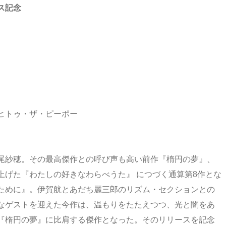
ス記念
ヒトゥ・ザ・ピーポー
尾紗穂。その最高傑作との呼び声も高い前作『楕円の夢』、
上げた『わたしの好きなわらべうた』 につづく通算第8作とな
ために』。伊賀航とあだち麗三郎のリズム・セクションとの
なゲストを迎えた今作は、温もりをたたえつつ、光と闇をあ
『楕円の夢』に比肩する傑作となった。そのリリースを記念