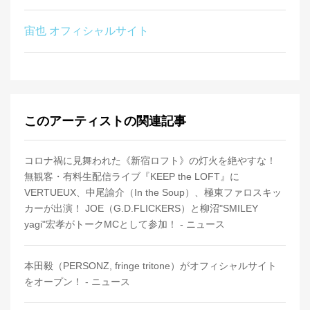
宙也 オフィシャルサイト
このアーティストの関連記事
コロナ禍に見舞われた《新宿ロフト》の灯火を絶やすな！
無観客・有料生配信ライブ『KEEP the LOFT』に
VERTUEUX、中尾諭介（In the Soup）、極東ファロスキッ
カーが出演！ JOE（G.D.FLICKERS）と柳沼"SMILEY
yagi"宏孝がトークMCとして参加！ - ニュース
本田毅（PERSONZ, fringe tritone）がオフィシャルサイト
をオープン！ - ニュース