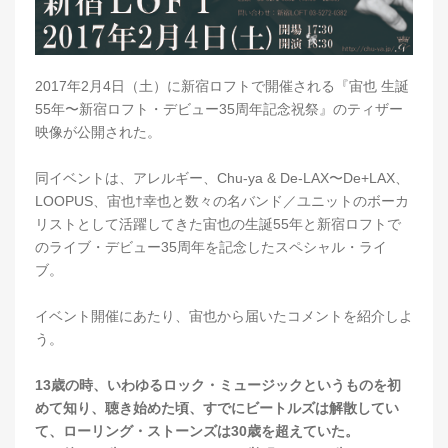
2017年2月4日（土）に新宿ロフトで開催される『宙也 生誕
55年〜新宿ロフト・デビュー35周年記念祝祭』のティザー
映像が公開された。
同イベントは、アレルギー、Chu-ya & De-LAX〜De+LAX、
LOOPUS、宙也†幸也と数々の名バンド／ユニットのボーカ
リストとして活躍してきた宙也の生誕55年と新宿ロフトで
のライブ・デビュー35周年を記念したスペシャル・ライ
ブ。
イベント開催にあたり、宙也から届いたコメントを紹介しよ
う。
13歳の時、いわゆるロック・ミュージックというものを初
めて知り、聴き始めた頃、すでにビートルズは解散してい
て、ローリング・ストーンズは30歳を超えていた。