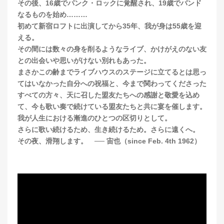
その後、16歳でパンク・ロックに覚醒され、19歳でバンド
なるものを始め………
初めて新宿ロフトに出演してから35年、我が身は55歳を迎
える。
その間には数々の身を削るようなライブ、かけがえのない友
との出会いや思いがけない別れもあった。
まさかこの齢までライブハウスのステージに立てるとは思っ
てはいなかった自分への祝福と、今まで関わってくださった
すべての方々、天に召した盟友たちへの感謝と敬愛を込め
て、今も歌い奏で続けている盟友たちと共に宴を催します。
我が人生における漸進のひとつの区切りとして。
さらに歌い続けるため、生き続けるため。さらに遠くへ。
その夜、滑翔します。 ── 宙也（since Feb. 4th 1962）