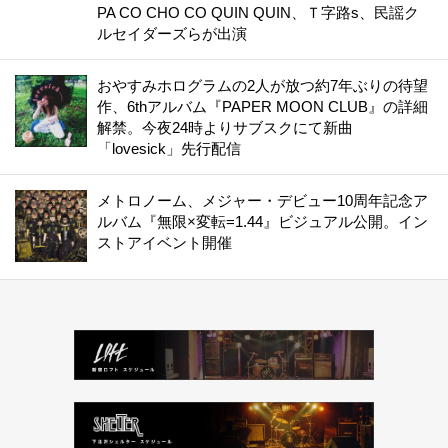
PA CO CHO CO QUIN QUIN、Ｔ字路s、民謡ク
ルセイダーズらが出演
おやすみホログラムの2人が放つ約7年ぶりの待望
作、6thアルバム『PAPER MOON CLUB』の詳細
解禁。今夜24時よりサブスクにて新曲
「lovesick」先行配信
メトロノーム、メジャー・デビュー10周年記念ア
ルバム『無限×変転=1.44』ビジュアル公開。イン
ストアイベント開催