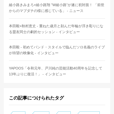
綾小路きみまろ×綾小路翔 "W綾小路"が遂に初対面！ 「前世
からのマブダチの様に感じている」 - ニュース
本田毅×秋村恵丈 - 重ねた歳月と刻んだ年輪が浮き彫りにな
る盟友同士の劇的セッション - インタビュー
本田毅 - 初めてバンド・スタイルで臨んだソロ名義のライブ
が待望の映像化 - インタビュー
YAPOOS「令和元年、戸川純の芸能活動40周年を記念して
13年ぶりに復活！」 - インタビュー
この記事につけられたタグ