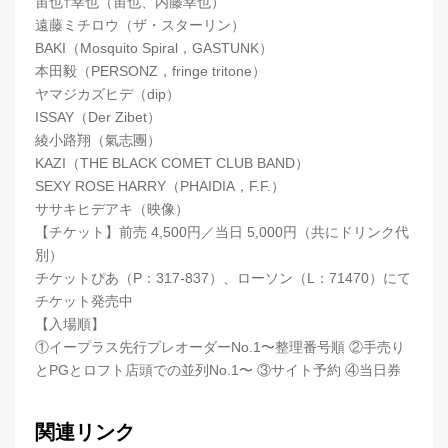
宙也†幸也（宙也、内藤幸也）
遠藤ミチロウ（ザ・スターリン）
BAKI（Mosquito Spiral，GASTUNK）
本田毅（PERSONZ，fringe tritone）
ヤマジカズヒデ（dip）
ISSAY（Der Zibet）
綾小路翔（氣志團）
KAZI（THE BLACK COMET CLUB BAND）
SEXY ROSE HARRY（PHAIDIA，F.F.）
ササキヒデアキ（映像）
【チケット】前売 4,500円／当日 5,000円（共にドリンク代
別）
チケットぴあ（P：317-837）、ローソン（L：71470）にて
チケット発売中
【入場順】
①イープラス先行プレオーダーNo.1〜整理番号順 ②手売り
とPGとロフト店頭での並列No.1〜 ③サイト予約 ④当日券
関連リンク