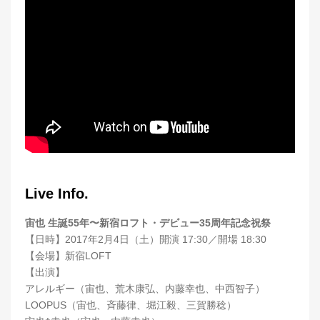
Live Info.
宙也 生誕55年〜新宿ロフト・デビュー35周年記念祝祭
【日時】2017年2月4日（土）開演 17:30／開場 18:30
【会場】新宿LOFT
【出演】
アレルギー（宙也、荒木康弘、内藤幸也、中西智子）
LOOPUS（宙也、斉藤律、堀江毅、三賀勝稔）