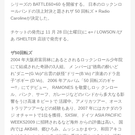
シリーズの BATTLE60×60 を開催する。 日本のロックンロ
ールバンドの頂上対決と題されザ 50 回転ズ × Radio
Carolineが決定した。
チケットの発売は 11 月 28 日(土曜日)に e+ / LOWSON /ぴ
あ /SHELTER 店頭で発売する。
ザ50回転ズ
2004 年大阪府富田林にあるとされるロックンロール少年院
にて結成された奇跡の3人組。 メ ンバーは“徳島の酔いど
れ”ダニー(G.Vo)/“出雲の妖怪”ドリー(B.Vo) /“浪速のドラ息
子”ボギー (D.Vo)。 2006 年アルバム「50 回転ズのギャ
ー!!」にてデビュー。 RAMONES を敬愛しロッ クンロー
ル、パンク、サーフ、ガレージなどのバンドから多大なる影
響をうけ高速 8 ビートで 活躍中。アメリカツアー、オース
トラリアツアーなどの経験もあり、2007 年にはカナダのラ
ジ オチャートで1位を獲得。SXSW、ドイツ ASIA PACIFIC
WEEKS2009 に招聘されるなど海外 からの評価は高い。 国
内では AKB48、郷ひろみ、ムッシュかまやつ、和田アキコ