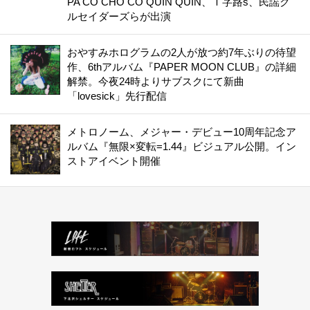
PA CO CHO CO QUIN QUIN、Ｔ字路s、民謡ク
ルセイダーズらが出演
おやすみホログラムの2人が放つ約7年ぶりの待望
作、6thアルバム『PAPER MOON CLUB』の詳細
解禁。今夜24時よりサブスクにて新曲
「lovesick」先行配信
メトロノーム、メジャー・デビュー10周年記念ア
ルバム『無限×変転=1.44』ビジュアル公開。イン
ストアイベント開催