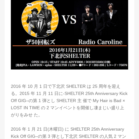
2016 年 10 月 1 日で下北沢 SHELTER は 25 周年を迎え
る。2015 年 11 月 11 日に-SHELTER 25th Anniversary Kick
Off GIG‒の第 1 弾とし SHELTER 主 催で My Hair is Bad ×
LOST IN TIME の 2 マンイベントを開催し凄まじい盛り上
がりをみせ た。
2016 年 1 月 21 日(木曜日) に SHELTER 25th Anniversary
Kick Off GIG‒の第 3 弾とし下北沢 SHELTER の人気 2 マン