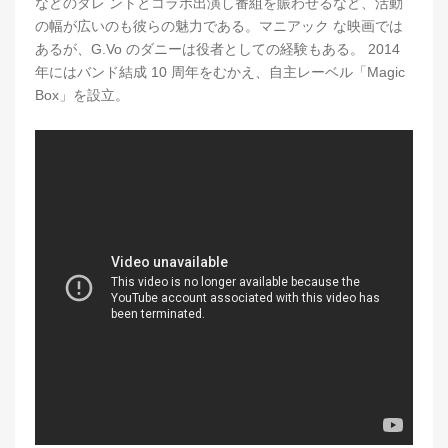
などのタレ ントとコラボ出演し番組を賑わせるなど、活動
の幅が広いのも彼らの魅力である。マニアック な映画では
あるが、G.Vo のダニーは役者としての経験もある。 2014
年にはバンド結成 10 周年をむかえ、自主レーベル「Magic
Box」を設立。