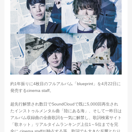
約1年振りに4枚目のフルアルバム「blueprint」を4月22日に
発売するcinema staff。
超先行解禁され数日でSoundCloudで既に5,000回再生され
たインストゥルメンタル曲「陸にある海」、そして一昨日は
アルバム収録曲の全曲歌詞を一気に解禁し、歌詞検索サイト
「歌ネット」リアルタイムランキング上位1～5位までを完
全に cinema staffが独占する等、歌詞でも大きな反響となり