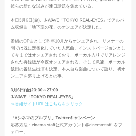
彼らの新たな試みが連日話題を集めている。
本日3月6日(金)、J-WAVE「TOKYO REAL-EYES」でアルバ
ム収録曲「地下室の花」のオンエアが決定した。
番組のOP曲として昨年10月からオンエアされ、リスナーの
間では既に定番化していた人気曲。インストバージョンとし
て今まではオンエアされており、ボーカル入りでリアレンジ
された再録版が今夜オンエアされる。そして急遽、ボーカル
飯田の番組生出演も決定。本人自ら楽曲について語り、初オ
ンエアを盛り上げるとの事。
3月6日(金)23:30～27:00
J-WAVE「TOKYO REAL-EYES」
≫番組サイトURLはこちらをクリック
「#シネマのブルプリ」Twitterキャンペーン
応募方法：cinema staff公式アカウント@cinemastaff_をフ
ォロー。