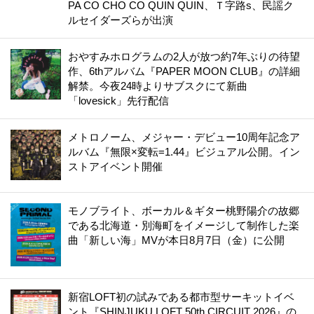
PA CO CHO CO QUIN QUIN、Ｔ字路s、民謡ク
ルセイダーズらが出演
おやすみホログラムの2人が放つ約7年ぶりの待望
作、6thアルバム『PAPER MOON CLUB』の詳細
解禁。今夜24時よりサブスクにて新曲
「lovesick」先行配信
メトロノーム、メジャー・デビュー10周年記念ア
ルバム『無限×変転=1.44』ビジュアル公開。イン
ストアイベント開催
モノブライト、ボーカル＆ギター桃野陽介の故郷
である北海道・別海町をイメージして制作した楽
曲「新しい海」MVが本日8月7日（金）に公開
新宿LOFT初の試みである都市型サーキットイベ
ント『SHINJUKU LOFT 50th CIRCUIT 2026』の