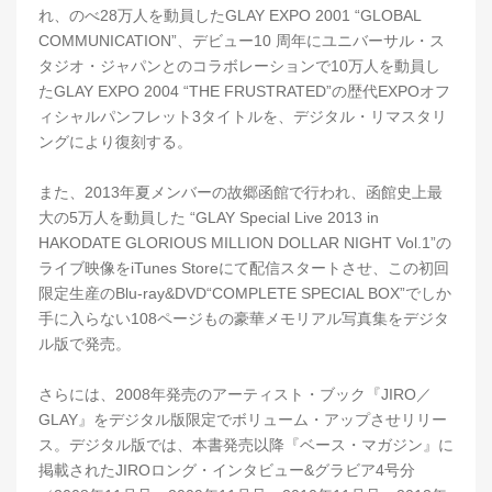
れ、のべ28万人を動員したGLAY EXPO 2001 “GLOBAL
COMMUNICATION”、デビュー10 周年にユニバーサル・ス
タジオ・ジャパンとのコラボレーションで10万人を動員し
たGLAY EXPO 2004 “THE FRUSTRATED”の歴代EXPOオフ
ィシャルパンフレット3タイトルを、デジタル・リマスタリ
ングにより復刻する。
また、2013年夏メンバーの故郷函館で行われ、函館史上最
大の5万人を動員した “GLAY Special Live 2013 in
HAKODATE GLORIOUS MILLION DOLLAR NIGHT Vol.1”の
ライブ映像をiTunes Storeにて配信スタートさせ、この初回
限定生産のBlu-ray&DVD“COMPLETE SPECIAL BOX”でしか
手に入らない108ページもの豪華メモリアル写真集をデジタ
ル版で発売。
さらには、2008年発売のアーティスト・ブック『JIRO／
GLAY』をデジタル版限定でボリューム・アップさせリリー
ス。デジタル版では、本書発売以降『ベース・マガジン』に
掲載されたJIROロング・インタビュー&グラビア4号分