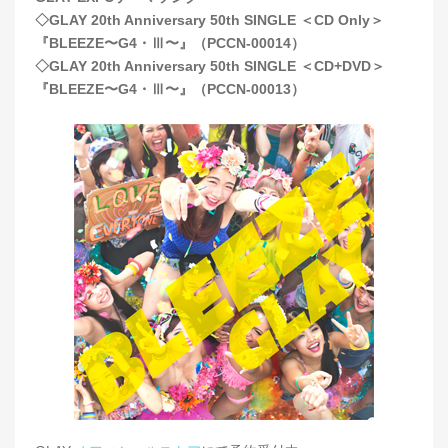
◇GLAY 20th Anniversary 50th SINGLE ＜CD Only＞
『BLEEZE〜G4・Ⅲ〜』（PCCN-00014）
◇GLAY 20th Anniversary 50th SINGLE ＜CD+DVD＞
『BLEEZE〜G4・Ⅲ〜』（PCCN-00013）