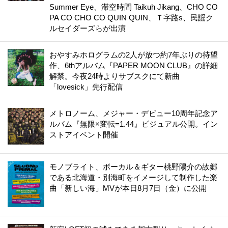
Summer Eye、滞空時間 Taikuh Jikang、CHO CO
PA CO CHO CO QUIN QUIN、Ｔ字路s、民謡ク
ルセイダーズらが出演
おやすみホログラムの2人が放つ約7年ぶりの待望
作、6thアルバム『PAPER MOON CLUB』の詳細
解禁。今夜24時よりサブスクにて新曲
「lovesick」先行配信
メトロノーム、メジャー・デビュー10周年記念ア
ルバム『無限×変転=1.44』ビジュアル公開。イン
ストアイベント開催
モノブライト、ボーカル＆ギター桃野陽介の故郷
である北海道・別海町をイメージして制作した楽
曲「新しい海」MVが本日8月7日（金）に公開