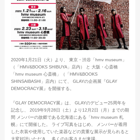
2020年1月21日（火）より、 東京・渋谷「hmv museum」
（「HMV&BOOKS SHIBUYA」店内） と 大阪・心斎橋
「hmv museum 心斎橋」（「HMV&BOOKS
SHINSAIBASHI」店内）にて、 GLAYの企画展『GLAY
DEMOCRACY展』を開催する。
『GLAY DEMOCRACY展』は、 GLAYのデビュー25周年を
記念し、 2019年9月28日（土）より12月2日（月）までの期
間 メンバーの故郷である北海道にある「hmv museum 札
幌」にて開催した。 ライブ写真をはじめ、 メンバーが着用
した衣装や使用していた楽器などの貴重な展示が見られると
大変好評いただき、 多くのお客さまが来場。