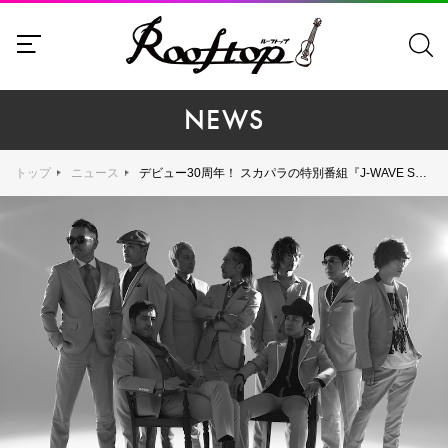
NEWS
トップ
ニュース
デビュー30周年！ スカパラの特別番組『J-WAVE SPECIAL TOKYO SKA 30』が2月11日（月・祝）に放送決定！ 初のトリビュート集『楽園十三景』から注目の2曲を初オンエア！