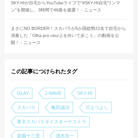
SKY-HIが自宅からYouTubeライブで"#SKY-HI自宅ワンマ
ン"を開催し、3時間で46曲を披露！ - ニュース
まさにNO BORDER！スカパラが5か国総勢22名で自宅から
演奏した「Olha pro céu/上を向いて歩こう」の動画を公
開！ - ニュース
この記事につけられたタグ
GLAY
J-WAVE
SKY-HI
スカパラ
亀田誠治
川上つよし
東京スカパラダイスオーケストラ
楽園十三景
茂木欣一