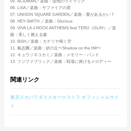
05. ACIDMAN／楽曲：追憶のライラック
06. LiSA／楽曲：サファイアの星
07. UNISON SQUARE GARDEN／楽曲：愛があるかい？
08. HEY-SMITH ／楽曲：Glorious
09. VIVA LA J-ROCK ANTHEMS feat.TERU（GLAY）／楽
曲：美しく燃える森
10. BiSH／楽曲：カナリヤ鳴く空
11. 氣志團／楽曲：砂の丘〜Shadow on the Hill〜
12. キュウソネコカミ／楽曲：メモリー・バンド
13. フジファブリック／楽曲：戦場に捧げるメロディー
関連リンク
東京スカパラダイスオーケストラ オフィシャルサイ
ト