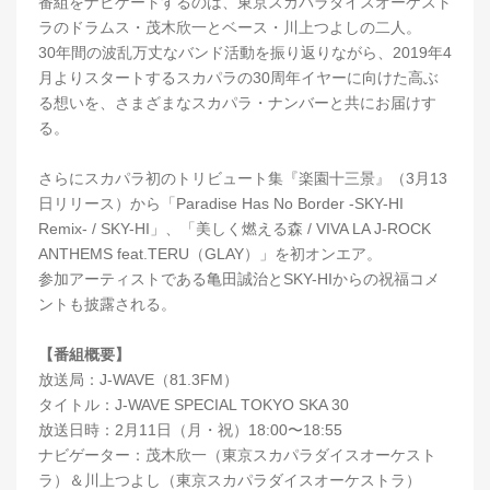
番組をナビゲートするのは、東京スカパラダイスオーケスト
ラのドラムス・茂木欣一とベース・川上つよしの二人。
30年間の波乱万丈なバンド活動を振り返りながら、2019年4
月よりスタートするスカパラの30周年イヤーに向けた高ぶ
る想いを、さまざまなスカパラ・ナンバーと共にお届けす
る。
さらにスカパラ初のトリビュート集『楽園十三景』（3月13
日リリース）から「Paradise Has No Border -SKY-HI
Remix- / SKY-HI」、「美しく燃える森 / VIVA LA J-ROCK
ANTHEMS feat.TERU（GLAY）」を初オンエア。
参加アーティストである亀田誠治とSKY-HIからの祝福コメ
ントも披露される。
【番組概要】
放送局：J-WAVE（81.3FM）
タイトル：J-WAVE SPECIAL TOKYO SKA 30
放送日時：2月11日（月・祝）18:00〜18:55
ナビゲーター：茂木欣一（東京スカパラダイスオーケスト
ラ）＆川上つよし（東京スカパラダイスオーケストラ）