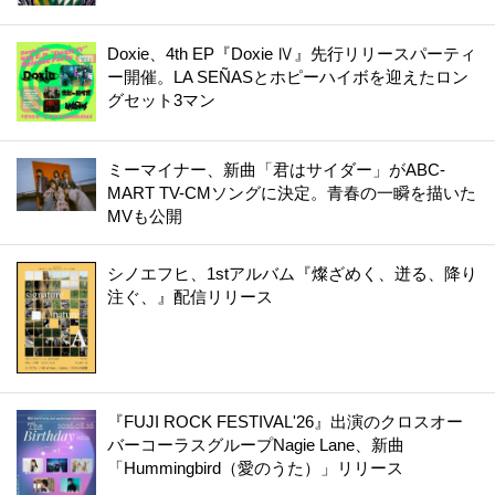
Doxie、4th EP『Doxie Ⅳ』先行リリースパーティ
ー開催。LA SEÑASとホピーハイボを迎えたロン
グセット3マン
ミーマイナー、新曲「君はサイダー」がABC-
MART TV-CMソングに決定。青春の一瞬を描いた
MVも公開
シノエフヒ、1stアルバム『燦ざめく、迸る、降り
注ぐ、』配信リリース
『FUJI ROCK FESTIVAL'26』出演のクロスオー
バーコーラスグループNagie Lane、新曲
「Hummingbird（愛のうた）」リリース