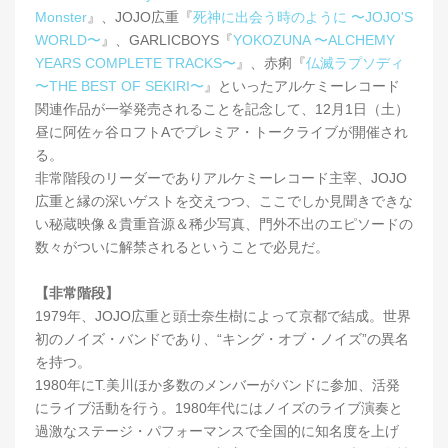
Monster
』、JOJO広重『
死神に出会う時のように 〜JOJO'S
WORLD〜
』、GARLICBOYS『
YOKOZUNA 〜ALCHEMY
YEARS COMPLETE TRACKS〜
』、赤痢『
仏滅ラプソディ
〜THE BEST OF SEKIRI〜
』といったアルケミーレコード
関連作品が一挙発売されることを記念して、12月1日（土）
昼に阿佐ヶ谷ロフトAでプレミア・トークライブが開催され
る。
非常階段のリーダーでありアルケミーレコード主宰、JOJO
広重と縁の深いゲストを交えつつ、ここでしか見聞きできな
い秘蔵映像＆貴重音源＆稀少写真、門外不出のエピソードの
数々がついに解禁されるということで必見だ。
【非常階段】
1979年、JOJO広重と頭士奈生樹によって京都で結成。世界
初のノイズ・バンドであり、“キング・オブ・ノイズ”の異名
を持つ。
1980年にT.美川ほか多数のメンバーがバンドに参加、活発
にライブ活動を行う。1980年代にはノイズのライブ演奏と
過激なステージ・パフォーマンスで全国的に知名度を上げ