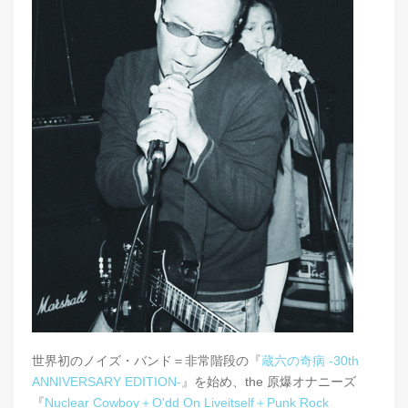
世界初のノイズ・バンド＝非常階段の『
蔵六の奇病 -30th
ANNIVERSARY EDITION-
』を始め、the 原爆オナニーズ
『
Nuclear Cowboy＋O'dd On Liveitself＋Punk Rock