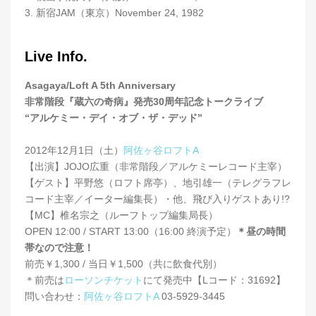
3. 新宿JAM（東京）November 24, 1982
Live Info.
Asagaya/Loft A 5th Anniversary
非常階段『蔵六の奇病』発売30周年記念トークライブ
“アルケミー・デイ・オブ・ザ・デッド”
2012年12月1日（土）
阿佐ヶ谷ロフトA
【出演】JOJO広重（非常階段／アルケミーレコード主宰）
【ゲスト】平野悠（ロフト席亭）、地引雄一（テレグラフレ
コード主宰／イーター編集長）・他、飛び入りゲストあり!?
【MC】椎名宗之（ルーフトップ編集局長）
OPEN 12:00 / START 13:00（16:00 終演予定）
＊昼の時間
帯なので注意！
前売￥1,300 / 当日￥1,500（共に飲食代別）
＊前売は
ローソンチケット
にて発売中【Lコード：31692】
問い合わせ：
阿佐ヶ谷ロフトA
03-5929-3445