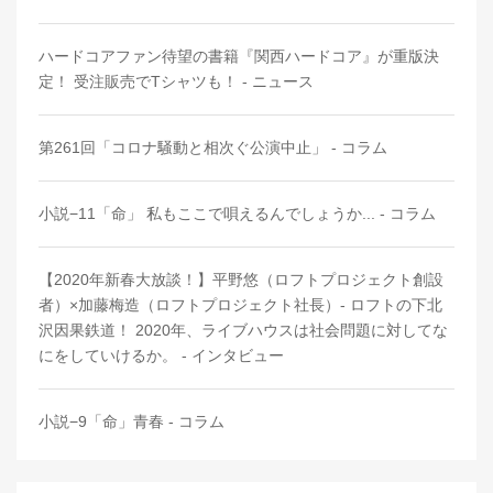
ハードコアファン待望の書籍『関西ハードコア』が重版決
定！ 受注販売でTシャツも！ - ニュース
第261回「コロナ騒動と相次ぐ公演中止」 - コラム
小説−11「命」 私もここで唄えるんでしょうか... - コラム
【2020年新春大放談！】平野悠（ロフトプロジェクト創設
者）×加藤梅造（ロフトプロジェクト社長）- ロフトの下北
沢因果鉄道！ 2020年、ライブハウスは社会問題に対してな
にをしていけるか。 - インタビュー
小説−9「命」青春 - コラム