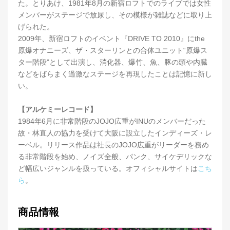
た。とりあけ、1981年8月の新宿ロフトでのライブでは女性
メンバーがステージで放尿し、その模様が雑誌などに取り上
げられた。
2009年、新宿ロフトのイベント『DRIVE TO 2010』にthe
原爆オナニーズ、ザ・スターリンとの合体ユニット“原爆ス
ター階段”として出演し、消化器、爆竹、魚、豚の頭や内臓
などをばらまく過激なステージを再現したことは記憶に新し
い。
【アルケミーレコード】
1984年6月に非常階段のJOJO広重がINUのメンバーだった
故・林直人の協力を受けて大阪に設立したインディーズ・レ
ーベル。リリース作品は社長のJOJO広重がリーダーを務め
る非常階段を始め、ノイズ全般、パンク、サイケデリックな
ど幅広いジャンルを扱っている。オフィシャルサイトは
こち
ら
。
商品情報