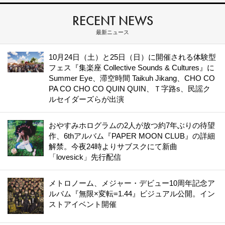
RECENT NEWS
最新ニュース
10月24日（土）と25日（日）に開催される体験型
フェス『集楽座 Collective Sounds & Cultures』に
Summer Eye、滞空時間 Taikuh Jikang、CHO CO
PA CO CHO CO QUIN QUIN、Ｔ字路s、民謡ク
ルセイダーズらが出演
おやすみホログラムの2人が放つ約7年ぶりの待望
作、6thアルバム『PAPER MOON CLUB』の詳細
解禁。今夜24時よりサブスクにて新曲
「lovesick」先行配信
メトロノーム、メジャー・デビュー10周年記念ア
ルバム『無限×変転=1.44』ビジュアル公開。イン
ストアイベント開催