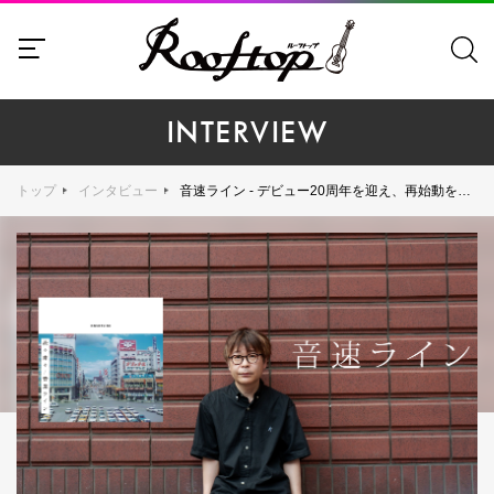
INTERVIEW
トップ
インタビュー
音速ライン - デビュー20周年を迎え、再始動を告げる新作EP『淡々粛々』のリリースと『淡々粛々独演会』を開催する藤井敬之の新境地