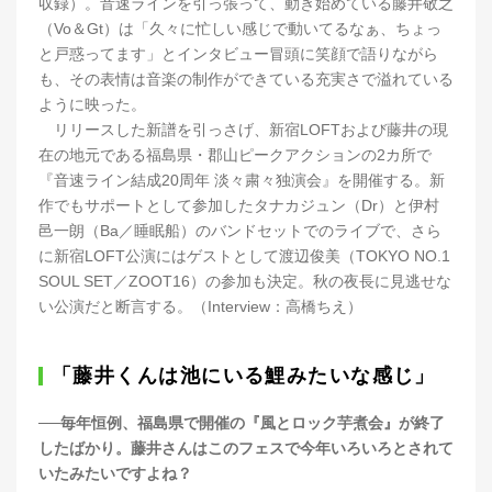
収録）。音速ラインを引っ張って、動き始めている藤井敬之
（Vo＆Gt）は「久々に忙しい感じで動いてるなぁ、ちょっ
と戸惑ってます」とインタビュー冒頭に笑顔で語りながら
も、その表情は音楽の制作ができている充実さで溢れている
ように映った。
リリースした新譜を引っさげ、新宿LOFTおよび藤井の現
在の地元である福島県・郡山ピークアクションの2カ所で
『音速ライン結成20周年 淡々粛々独演会』を開催する。新
作でもサポートとして参加したタナカジュン（Dr）と伊村
邑一朗（Ba／睡眠船）のバンドセットでのライブで、さら
に新宿LOFT公演にはゲストとして渡辺俊美（TOKYO NO.1
SOUL SET／ZOOT16）の参加も決定。秋の夜長に見逃せな
い公演だと断言する。（Interview：高橋ちえ）
「藤井くんは池にいる鯉みたいな感じ」
──毎年恒例、福島県で開催の『風とロック芋煮会』が終了
したばかり。藤井さんはこのフェスで今年いろいろとされて
いたみたいですよね？