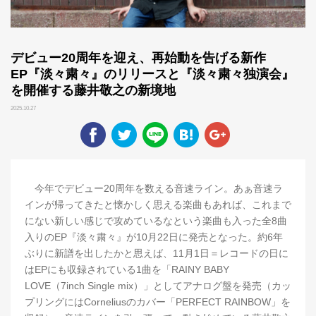
デビュー20周年を迎え、再始動を告げる新作
EP『淡々粛々』のリリースと『淡々粛々独演会』
を開催する藤井敬之の新境地
2025.10.27
今年でデビュー20周年を数える音速ライン。あぁ音速ラ
インが帰ってきたと懐かしく思える楽曲もあれば、これまで
にない新しい感じで攻めているなという楽曲も入った全8曲
入りのEP『淡々粛々』が10月22日に発売となった。約6年
ぶりに新譜を出したかと思えば、11月1日＝レコードの日に
はEPにも収録されている1曲を「RAINY BABY
LOVE（7inch Single mix）」としてアナログ盤を発売（カッ
プリングにはCorneliusのカバー「PERFECT RAINBOW」を