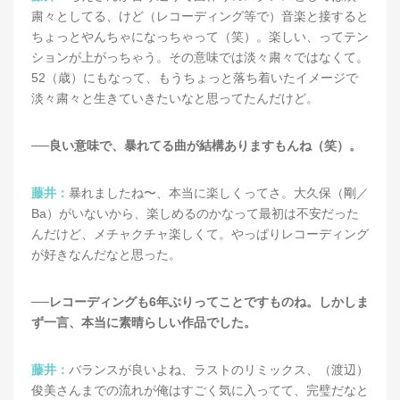
粛々としてる、けど（レコーディング等で）音楽と接すると
ちょっとやんちゃになっちゃって（笑）。楽しい、ってテン
ションが上がっちゃう。その意味では淡々粛々ではなくて。
52（歳）にもなって、もうちょっと落ち着いたイメージで
淡々粛々と生きていきたいなと思ってたんだけど。
──良い意味で、暴れてる曲が結構ありますもんね（笑）。
藤井：
暴れましたね〜、本当に楽しくってさ。大久保（剛／
Ba）がいないから、楽しめるのかなって最初は不安だった
んだけど、メチャクチャ楽しくて。やっぱりレコーディング
が好きなんだなと思った。
──レコーディングも6年ぶりってことですものね。しかしま
ず一言、本当に素晴らしい作品でした。
藤井：
バランスが良いよね、ラストのリミックス、（渡辺）
俊美さんまでの流れが俺はすごく気に入ってて、完璧だなと