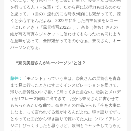
いのにな。そう思ったときに書いた曲で。俊美さんは俺の先
を行ってる人（＝先輩）で、だから声に説得力も出るのかな
と思って。（曲の）流れ的にも時系列的にも繋がってて、聴
くと安心するんだよね。2022年に出した自主音源をレコー
ドにしたとき（『風景描写2022』）、奈良（美智）さんの
絵が写る写真をジャケットに使わせてもらったのも同じよう
な意味があって、全部繋がってるのかなぁ。奈良さん、キー
パーソンだなぁ。
──“奈良美智さんがキーパーソン”とは？
藤井：
「モメント」っていう曲は、奈良さんの展覧会を青森
まで見に行ったときにすごくインスピレーションを受けて、
帰りの新幹線の中で書いて帰ってきた曲なの。歌詞とメロデ
ィが1フレーズ同時に出てきて、だから奈良さんに書かせて
もらったみたいな曲で。奈良さんの作品からも「今を大事に
しなよ」って言われてる気がするんだよね。弾き語りでずっ
とやってた曲だから弾き語りで聴いてた人は（バンドアレン
ジに）びっくりしたと思うけど、歌詞もキャッチしてもらえ