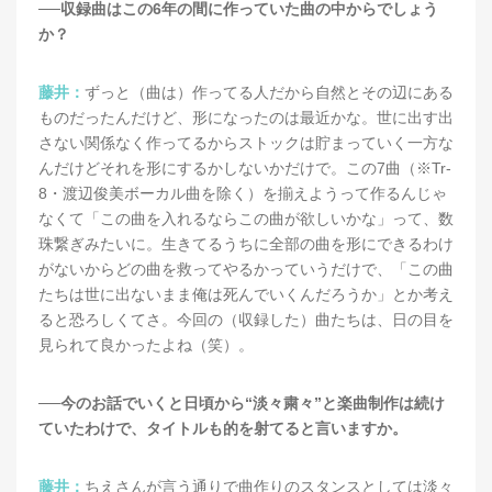
──収録曲はこの6年の間に作っていた曲の中からでしょう
か？
藤井：
ずっと（曲は）作ってる人だから自然とその辺にある
ものだったんだけど、形になったのは最近かな。世に出す出
さない関係なく作ってるからストックは貯まっていく一方な
んだけどそれを形にするかしないかだけで。この7曲（※Tr-
8・渡辺俊美ボーカル曲を除く）を揃えようって作るんじゃ
なくて「この曲を入れるならこの曲が欲しいかな」って、数
珠繋ぎみたいに。生きてるうちに全部の曲を形にできるわけ
がないからどの曲を救ってやるかっていうだけで、「この曲
たちは世に出ないまま俺は死んでいくんだろうか」とか考え
ると恐ろしくてさ。今回の（収録した）曲たちは、日の目を
見られて良かったよね（笑）。
──今のお話でいくと日頃から“淡々粛々”と楽曲制作は続け
ていたわけで、タイトルも的を射てると言いますか。
藤井：
ちえさんが言う通りで曲作りのスタンスとしては淡々