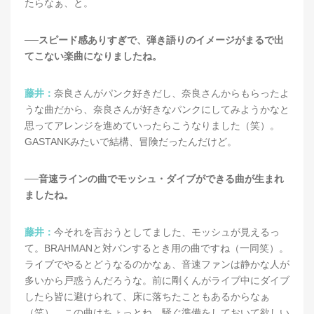
たらなぁ、と。
──スピード感ありすぎで、弾き語りのイメージがまるで出
てこない楽曲になりましたね。
藤井：
奈良さんがパンク好きだし、奈良さんからもらったよ
うな曲だから、奈良さんが好きなパンクにしてみようかなと
思ってアレンジを進めていったらこうなりました（笑）。
GASTANKみたいで結構、冒険だったんだけど。
──音速ラインの曲でモッシュ・ダイブができる曲が生まれ
ましたね。
藤井：
今それを言おうとしてました、モッシュが見えるっ
て。BRAHMANと対バンするとき用の曲ですね（一同笑）。
ライブでやるとどうなるのかなぁ、音速ファンは静かな人が
多いから戸惑うんだろうな。前に剛くんがライブ中にダイブ
したら皆に避けられて、床に落ちたこともあるからなぁ
（笑）。この曲はちょっとね、騒ぐ準備をしておいて欲しい