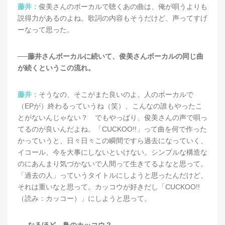
藤井：
俊美さんのボーカルで聴くあの曲は、俺が唄うよりも
説得力があるのよね。歌詞の内容もそうだけど、声ってすげ
ーなって思った。
──藤井さんボーカルに続いて、俊美さんボーカルの同じ曲
が続くというこの流れ。
藤井：
そうなの、そこがまた良いのよ。人のボーカルで
（EPが）終わるっていうね（笑）、こんなの誰もやったこ
とがないんじゃない？ でもやっぱり、俊美さんの声で唄っ
てるのが良いんだよね。「CUCKOO!!」って曲を何で作った
かっていうと、日々日々この瞬間ですら過去になっていく、
イコール、今を大事にしないといけない。シンプルな構造な
のにあんまり気づかないで人間って生きてるよなと思って。
「過去の人」っていうタイトルにしようと思ったんだけど、
それは重いなと思って。カッコウが好きだし「CUCKOO!!
（読み：カッコー）」にしようと思って。
──なるほど、鳥のカッコウ？