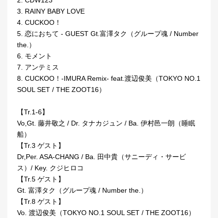
2. CDW123
3. RAINY BABY LOVE
4. CUCKOO！
5. 恋におちて - GUEST Gt.富澤タク（グループ魂 / Number
the.）
6. モメント
7. アンテミス
8. CUCKOO！-IMURA Remix- feat.渡辺俊美（TOKYO NO.1
SOUL SET / THE ZOOT16）
【Tr.1-6】
Vo,Gt. 藤井敬之 / Dr. タナカジュン / Ba. 伊村邑一朗（睡眠
船）
【Tr.3 ゲスト】
Dr,Per. ASA-CHANG / Ba. 田中貴（サニーディ・サービ
ス）/ Key. クジヒロコ
【Tr.5 ゲスト】
Gt. 富澤タク（グループ魂 / Number the.）
【Tr.8 ゲスト】
Vo. 渡辺俊美（TOKYO NO.1 SOUL SET / THE ZOOT16）