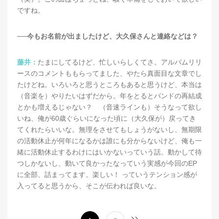
ですね。
──今もお名前が出ましたけど、大久保さんと連絡などは？
藤井：
たまにしてるけど、忙しいらしくてさ。アルバムリリ
ースのコメントももらってました、やたら真面目な文章でし
たけどね。いろいろと思うところもあると思うけど、本当は
（音楽を）やりたいはずだから。年をとるとバンドの再結成
とかも増えるじゃない？ （音速ラインも）そうなって欲し
いね、俺が60歳ぐらいになった頃に（大久保が）戻ってき
てくれたらいいな。無理をさせてもしょうがないし、無期限
の活動休止が何年になるかは誰にも分からないけど、俺も一
緒に活動休止するわけにはいかないっていう話。動かして待
つしかないし、動いて良かったなっていう実感が今回のEP
に全部、詰まってます。楽しい！ っていうテンション感が
入ってると思うから、そこが伝われば良いな。