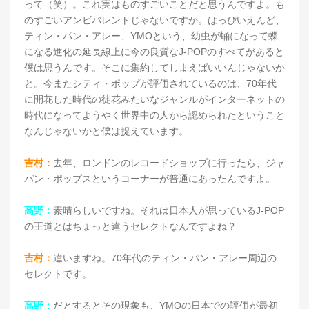
って（笑）。これ実はものすごいことだと思うんですよ。も
のすごいアンビバレントじゃないですか。はっぴいえんど、
ティン・パン・アレー、YMOという、幼虫が蛹になって蝶
になる進化の延長線上に今の良質なJ-POPのすべてがあると
僕は思うんです。そこに集約してしまえばいいんじゃないか
と。今またシティ・ポップが評価されているのは、70年代
に開花した時代の徒花みたいなジャンルがインターネットの
時代になってようやく世界中の人から認められたということ
なんじゃないかと僕は捉えています。
吉村：
去年、ロンドンのレコードショップに行ったら、ジャ
パン・ポップスというコーナーが普通にあったんですよ。
高野：
素晴らしいですね。それは日本人が思っているJ-POP
の王道とはちょっと違うセレクトなんですよね？
吉村：
違いますね。70年代のティン・パン・アレー周辺の
セレクトです。
高野：
だとするとその現象も、YMOの日本での評価が最初