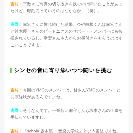
吉村：
下敷きに写真の切り抜きを挟むのは聞いたことがあっ
たけど、彫刻刀っていうのはなかなか…（笑）。
高野：
幸宏さんに憧れ続けた結果、今や白根くんは幸宏さん
と鈴木慶一さんのビートニクスのサポート・メンバーにも抜
擢されているし、幸宏さん本人からお墨付きをもらうのはす
ごいことですよ。
シンセの音に寄り添いつつ闘いを挑む
吉村：
今回のYMCのメンバーは、皆さんYMOのメンバーと
共演経験があるんですよね。
高野：
そうなんです。一番若い網守くんも坂本さんの仕事を
手伝っていますし。
吉村：
『schola 坂本龍一 音楽の学校』という番組ですね。