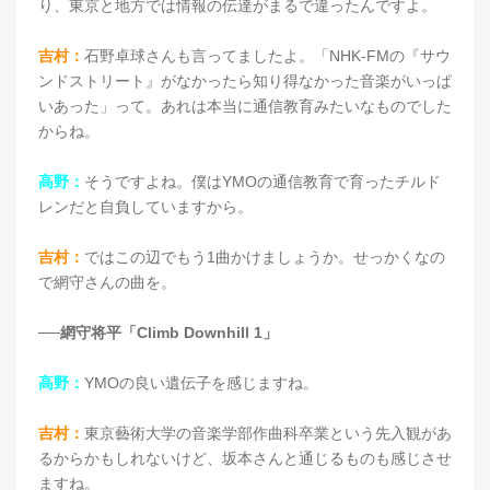
り、東京と地方では情報の伝達がまるで違ったんですよ。
吉村：
石野卓球さんも言ってましたよ。「NHK-FMの『サウ
ンドストリート』がなかったら知り得なかった音楽がいっぱ
いあった」って。あれは本当に通信教育みたいなものでした
からね。
高野：
そうですよね。僕はYMOの通信教育で育ったチルド
レンだと自負していますから。
吉村：
ではこの辺でもう1曲かけましょうか。せっかくなの
で網守さんの曲を。
──網守将平「Climb Downhill 1」
高野：
YMOの良い遺伝子を感じますね。
吉村：
東京藝術大学の音楽学部作曲科卒業という先入観があ
るからかもしれないけど、坂本さんと通じるものも感じさせ
ますね。