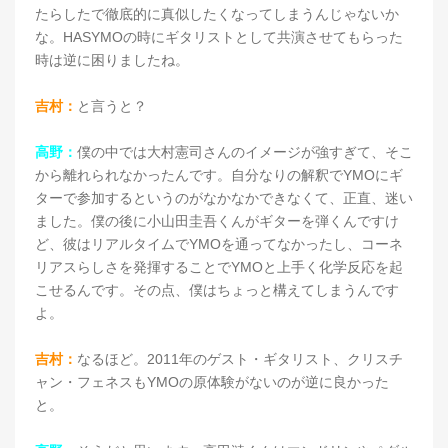
たらしたで徹底的に真似したくなってしまうんじゃないか
な。HASYMOの時にギタリストとして共演させてもらった
時は逆に困りましたね。
吉村：
と言うと？
高野：
僕の中では大村憲司さんのイメージが強すぎて、そこ
から離れられなかったんです。自分なりの解釈でYMOにギ
ターで参加するというのがなかなかできなくて、正直、迷い
ました。僕の後に小山田圭吾くんがギターを弾くんですけ
ど、彼はリアルタイムでYMOを通ってなかったし、コーネ
リアスらしさを発揮することでYMOと上手く化学反応を起
こせるんです。その点、僕はちょっと構えてしまうんです
よ。
吉村：
なるほど。2011年のゲスト・ギタリスト、クリスチ
ャン・フェネスもYMOの原体験がないのが逆に良かった
と。