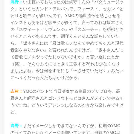
高野：
いま聴いてもらったのは網守くんの『パタミュージッ
ク』というセカンド・アルバムで、ファースト、セカンドと
わりと歌モノが多いんです。YMOの隔世遺伝を感じさせる
インストもあるけど歌モノが多くて、言ってみれば坂本さん
の『スウィート・リヴェンジ』や『スムーチー』を彷彿とさ
せるところがあるんです。網守くんとそんな話をしていた
ら、「坂本さんには『君は歌モノなんてやめてちゃんと現代
音楽をやりなさい』と言われたんですけど、『坂本さんだっ
て昔歌モノをやってたじゃないですか』と言い返したとか
（笑）。そんなふうにはっきり主張する20代も少なくなり
ましたよね。今は何をするにも「〜させていただく」みたい
にへりくだった人たちばかりだから。
吉村：
YMCのバンドで当日演奏する曲目のプリプロを、高
野さんと網守さんとゴンドウトモヒコさんがメインでやるそ
うですね。どういうアレンジになるのか今から楽しみですけ
ど。
高野：
まだイメージしかできてないんですが、初期のYMO
のライブみたいなイメージを描いています。当時のYMOは