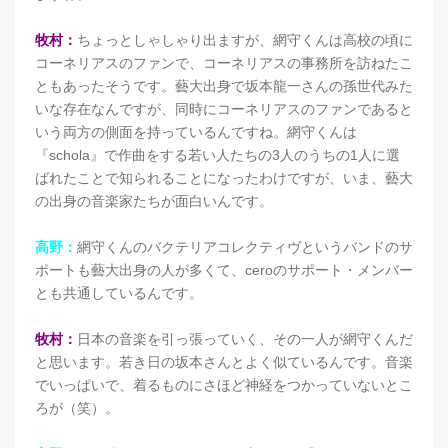
牧村：
ちょっとしゃしゃり出ますが、網守くんは高校の頃に
コーネリアスのファンで、コーネリアスの事務所を訪ねたこ
ともあったそうです。藝大出身で坂本龍一さんの孫世代みた
いな存在なんですが、同時にコーネリアスのファンであると
いう両方の側面を持っているんですね。網守くんは
『schola』で作曲をする若い人たちの3人のうちの1人に選
ばれたことで知られることになったわけですが、いま、藝大
の出身の音楽家たちが面白いんです。
高野：
網守くんのバクテリアコレクティヴというバンドのサ
ポートも藝大出身の人が多くて、ceroのサポート・メンバー
とも共通しているんです。
牧村：
日本の音楽を引っ張っていく、その一人が網守くんだ
と思います。若き日の坂本さんとよく似ているんです。音楽
でいっぱいで、着るものにさほど神経をつかっていないとこ
ろが（笑）。