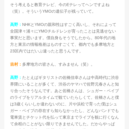
そう考えると教育テレビ、今のEテレってヘンですよね
（笑）。そういうYMOの遺伝子が残っていて。
高野：
NHKとYMOの親和性はすごく高いし、それによって
全国津々浦々にYMOチルドレンが育ったことは見逃せない
事実だと思います。僕自身もそうでしたから。80年代の地
方と東京の情報格差はものすごくて、都内でも多摩地方と
23区内ではだいぶ違ったと思うんです。
吉村：
多摩地方の皆さん、すみません（笑）。
高野：
たとえばギタリストの佐橋佳幸さんは中高時代に渋谷
界隈にいることが多くて、渋谷のヤマハで佐野元春さんと知
り合ったそうなんです。あと佐橋さんは、シュガー・ベイブ
のライブをリアルタイムで観ていたらしくて。佐橋さんと僕
は3歳くらいしか違わないのに、片や浜松で育った僕はシュ
ガー・ベイブの存在すら知らなかったし、どんなバンドでも
電車賃とチケット代を払って東京までライブを観に行くなん
て余程のことがない限りできませんでした。だからやっぱ