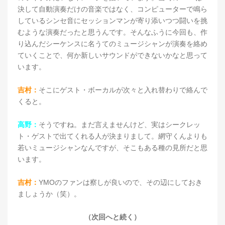
決して自動演奏だけの音楽ではなく、コンピューターで鳴ら
しているシンセ音にセッションマンが寄り添いつつ闘いを挑
むような演奏だったと思うんです。そんなふうに今回も、作
り込んだシーケンスに名うてのミュージシャンが演奏を絡め
ていくことで、何か新しいサウンドができないかなと思って
います。
吉村：
そこにゲスト・ボーカルが次々と入れ替わりで絡んで
くると。
高野：
そうですね。まだ言えませんけど、実はシークレッ
ト・ゲストで出てくれる人が決まりまして。網守くんよりも
若いミュージシャンなんですが、そこもある種の見所だと思
います。
吉村：
YMOのファンは察しが良いので、その辺にしておき
ましょうか（笑）。
（次回へと続く）