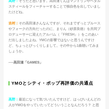
高野：
そうだと思います。高田漣くんはマンドリンやペダル
スティールをフィーチャーすることで独自色を出していまし
たけどね。
吉村：
その高田漣さんなんですが、それまでずっとブルース
やフォークの方向だったのに、まりん（砂原良徳）を共同プ
ロデューサーに迎えたアルバム（『FRESH』）をこのあい
だ出しましたよね。YMCの影響ではないと思うんですけ
ど、ちょっとびっくりしまして。その中から1曲聴いてみま
しょうか。
──高田漣「GAMES」
YMOとシティ・ポップ再評価の共通点
高野：
最近になって気づいたんですけど、はっぴいえんどの
人がYMOをやっていたってどういうことなんだろう？ と思