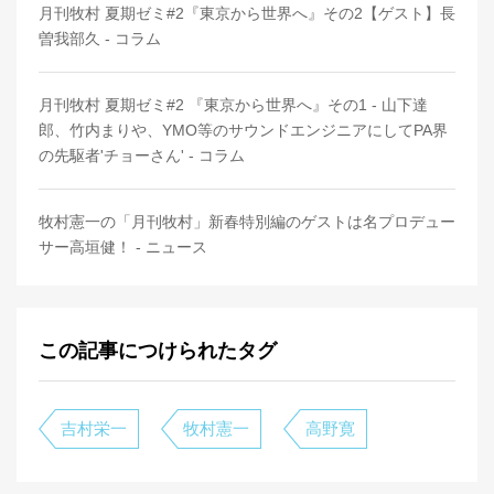
月刊牧村 夏期ゼミ#2『東京から世界へ』その2【ゲスト】長
曽我部久 - コラム
月刊牧村 夏期ゼミ#2 『東京から世界へ』その1 - 山下達
郎、竹内まりや、YMO等のサウンドエンジニアにしてPA界
の先駆者'チョーさん' - コラム
牧村憲一の「月刊牧村」新春特別編のゲストは名プロデュー
サー高垣健！ - ニュース
この記事につけられたタグ
吉村栄一
牧村憲一
高野寛