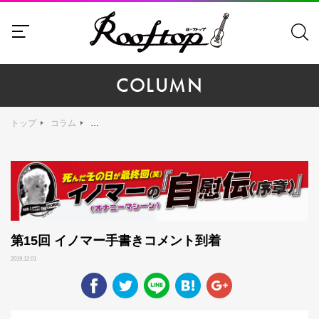
COLUMN
トップ
コラム
第
第15回 イノマー手書きコメント到着
2019.12.01