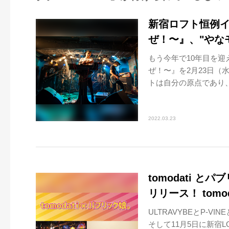
新宿ロフト恒例
ぜ！〜』、"やな
もう今年で10年目を
ぜ！〜』を2月23日（
トは自分の原点であり、
2022.03.23
tomodati 
リリース！ tom
ULTRAVYBEとP-
そして11月5日に新宿