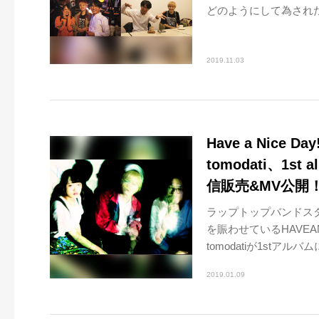
どのようにして為された
2019.11.03
Have a Nic
tomodati、1s
信販売&MV公開
ラップトップバンドス
を賑わせているHAVE
tomodatiが1stアルバ
2019.01.09