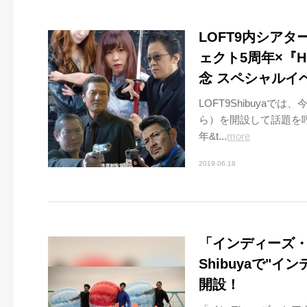
LOFT9内シアタ
ェクト5周年×『H
念 スペシャルイ
LOFT9Shibuyaで
ら）を開設して話題を呼
年&t...
more
2019.06.18
「インディーズ・シ
Shibuyaで"
開設！