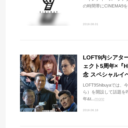
の時間帯にCINEMA9を開
2019.08.01
LOFT9内シアタ
ェクト5周年×『H
念 スペシャルイ
LOFT9Shibuyaで
ら）を開設して話題を呼
年&t...
more
2019.06.18