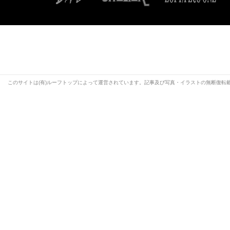
このサイトは(有)ルーフトップによって運営されています。記事及び写真・イラストの無断復転