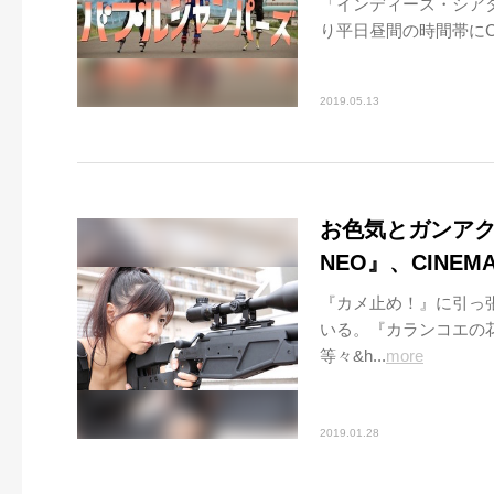
「インディーズ・シアター
り平日昼間の時間帯にCIN
2019.05.13
お色気とガンア
NEO』、CINE
『カメ止め！』に引っ
いる。『カランコエの
等々&h...
more
2019.01.28