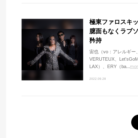
極東ファロスキッ
臆面もなくラブ
矜持
宙也（vo：アレルギー、L
VERUTEUX、Let'sGo
LAX）、ERY（ba...
mor
2022.09.28