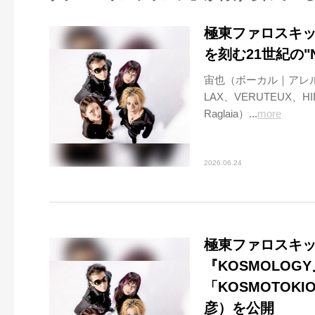
極東ファロスキッ
を刻む21世紀の"
宙也（ボーカル｜アレルギ
LAX、VERUTEUX、HI
Raglaia）...
more
2026.06.24
極東ファロスキ
『KOSMOLO
「KOSMOTO
彦）を公開