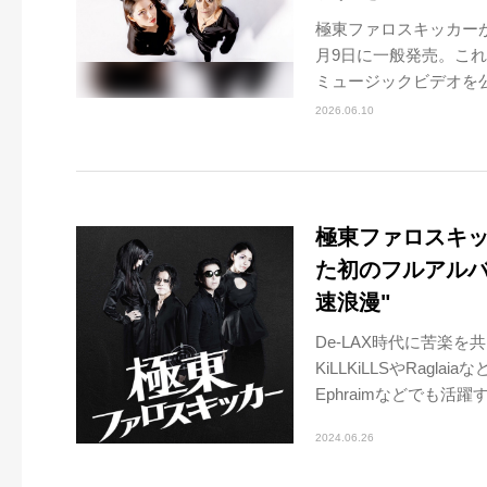
極東ファロスキッカーが
月9日に一般発売。これ
ミュージックビデオを公式Y
2026.06.10
極東ファロスキッ
た初のフルアルバ
速浪漫"
De-LAX時代に苦楽
KiLLKiLLSやRag
Ephraimなどでも活躍
2024.06.26