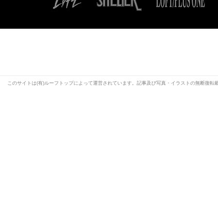
このサイトは(有)ルーフトップによって運営されています。記事及び写真・イラストの無断復転