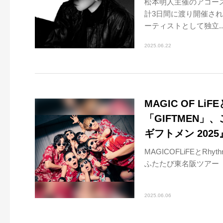
松本明人主催のアコース
計3日間に渡り開催され
ーティストとして独立..
2025.06.22
MAGIC OF LiF
「GIFTMEN
ギフトメン 202
MAGICOFLiFEとRh
ふたたび東名阪ツアー『
2025.06.06