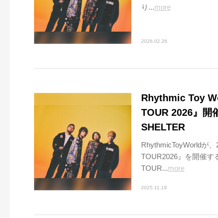
り...
more
2026.02.26
Rhythmic T
TOUR 2026
SHELTER
RhythmicToyWo
TOUR2026』を開
TOUR...
more
2025.11.19