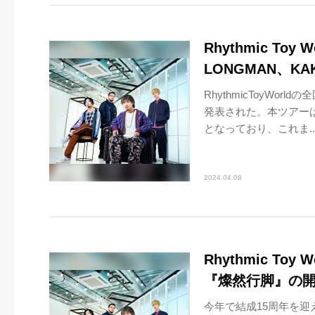
Rhythmic To
LONGMAN、KA
RhythmicToyWo
発表された。本ツアーは
となっており、これま..
2024.04.08
Rhythmic T
『燦然行脚』の
今年で結成15周年を迎える