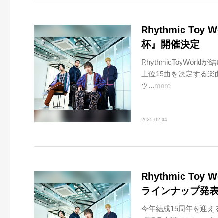
Rhythmic T
杯』開催決定
RhythmicToyWo
上位15曲を決定する
ツ...
more
2025.02.04
Rhythmic To
ラインナップ発
今年結成15周年を迎えるロ