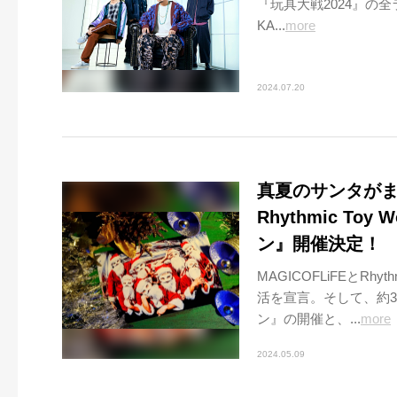
『玩具大戦2024』の
KA...
more
2024.07.20
真夏のサンタがまた
Rhythmic T
ン』開催決定！
MAGICOFLiFEとRh
活を宣言。そして、約
ン』の開催と、...
more
2024.05.09