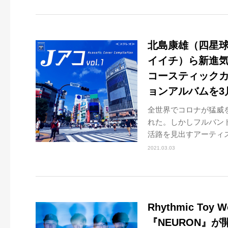
北島康雄（四星
イイチ）ら新進気
コースティックカ
ョンアルバムを3
全世界でコロナが猛威
れた。しかしフルバン
活路を見出すアーティス
2021.03.03
Rhythmic T
『NEURON』