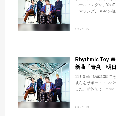
ルールソングや、You
ーマソング、BGMを担当
2022.11.25
Rhythmic T
新曲「青炎」明
11月9日に結成13周年を
彼らをサポートメンバー
した。新体制で...
more
2022.11.09