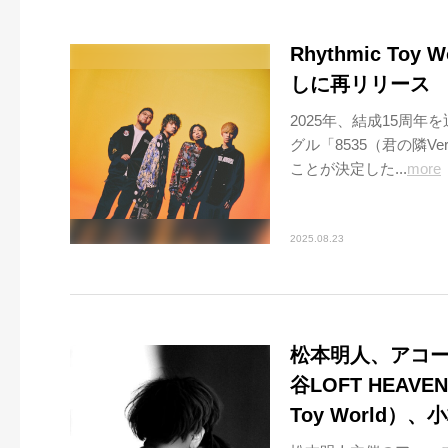
Rhythmic To
しに再リリース
2025年、結成15周年を
グル「8535（君の隣V
ことが決定した...
more
2025.08.23
松本明人、アコー
谷LOFT HEAV
Toy World）