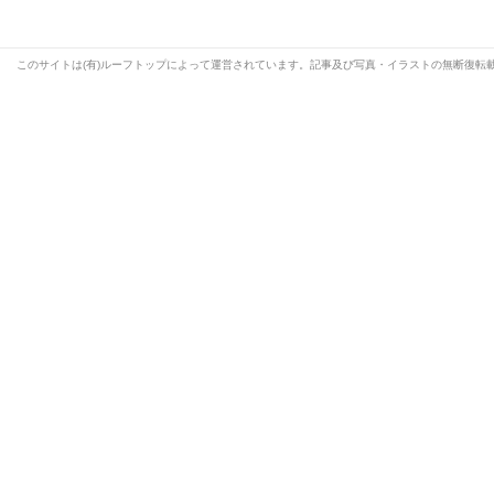
このサイトは(有)ルーフトップによって運営されています。記事及び写真・イラストの無断復転