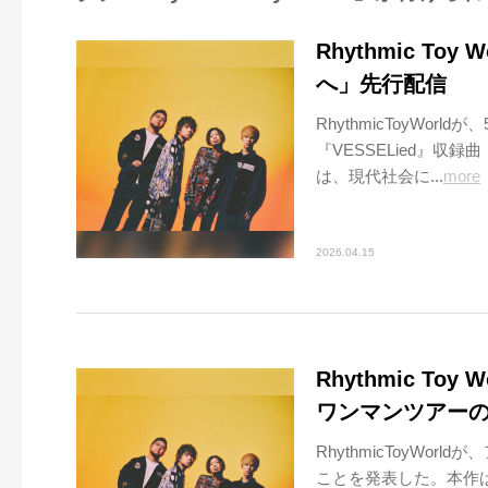
Rhythmic T
へ」先行配信
RhythmicToyWo
『VESSELied』
は、現代社会に...
more
2026.04.15
Rhythmic To
ワンマンツアー
RhythmicToyWor
ことを発表した。本作