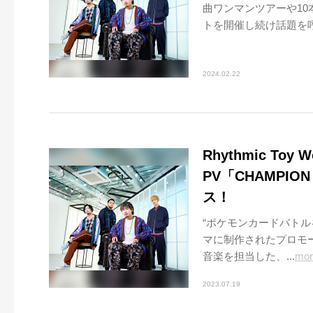
曲ワンマンツアーや1
トを開催し続け話題を呼ん
2024.02.22
Rhythmic To
PV「CHAMPI
ス！
“ポケモンカードバト
マに制作されたプロモー
音楽を担当した、...
mor
2023.07.19