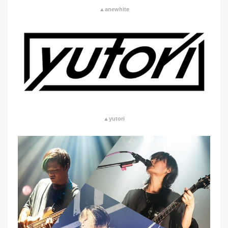
▲anewhite
▲yutori