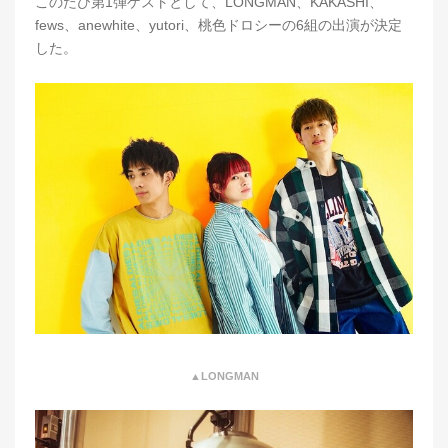
このたび第1弾ゲストとして、LONGMAN、KAKASHI、
fews、anewhite、yutori、桃色ドロシーの6組の出演が決定
した。
▲LONGMAN