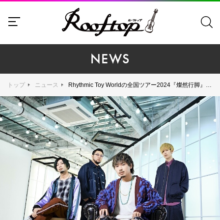
NEWS
トップ
ニュース
Rhythmic Toy Worldの全国ツアー2024『燦然行脚』にLONGMAN、KAKASHI、anewhiteらが出演決定