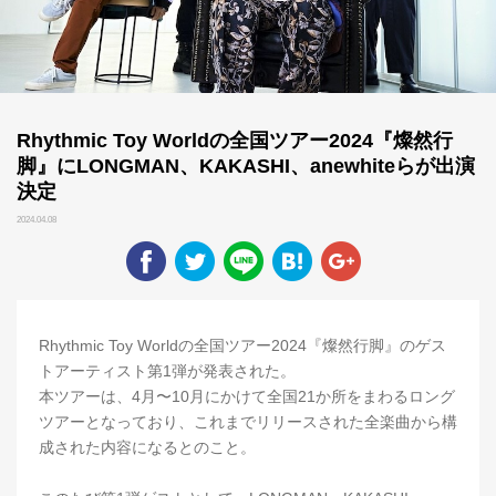
Rhythmic Toy Worldの全国ツアー2024『燦然行
脚』にLONGMAN、KAKASHI、anewhiteらが出演
決定
2024.04.08
Rhythmic Toy Worldの全国ツアー2024『燦然行脚』のゲス
トアーティスト第1弾が発表された。
本ツアーは、4月〜10月にかけて全国21か所をまわるロング
ツアーとなっており、これまでリリースされた全楽曲から構
成された内容になるとのこと。