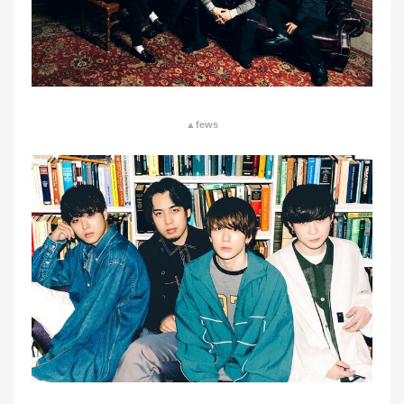
▲fews