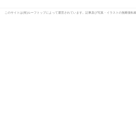
このサイトは(有)ルーフトップによって運営されています。記事及び写真・イラストの無断復転