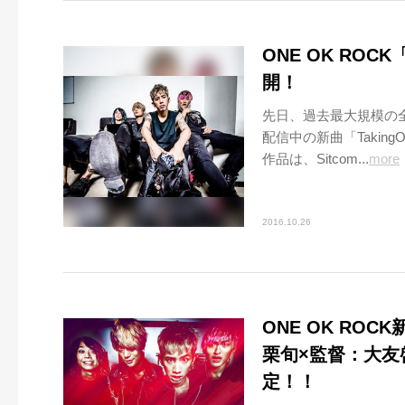
ONE OK ROC
開！
先日、過去最大規模の全
配信中の新曲「Takin
作品は、Sitcom...
more
2016.10.26
ONE OK ROC
栗旬×監督：大友
定！！