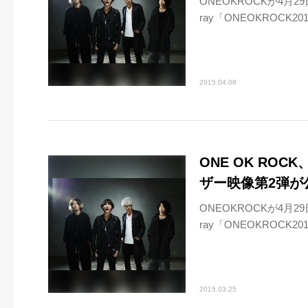
ONEOKROCKが4月29日
ray「ONEOKROCK2014“M
2015.04.08
ONE OK ROCK
ザー映像第2弾が
ONEOKROCKが4月29日
ray「ONEOKROCK2014“M
2015.03.25