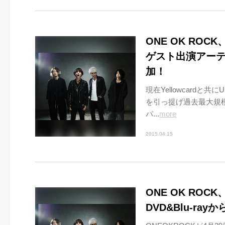
ONE OK RO
ゲスト出演アーテ
加！
現在Yellowcardと
を引っ提げ過去最大規
パ...
more
2015.04.15
ONE OK ROC
DVD&Blu-ray