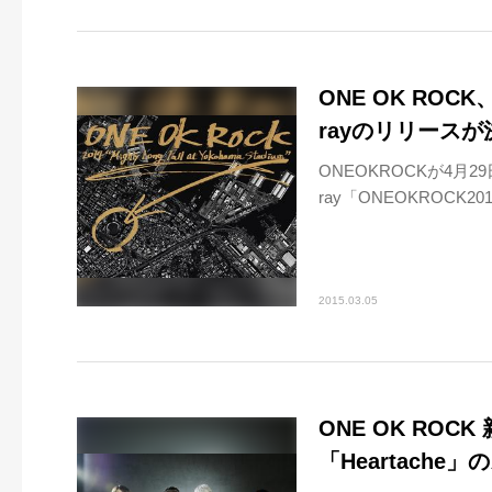
ONE OK ROCK
rayのリリース
ONEOKROCKが4月29日
ray「ONEOKROCK2014“M
2015.03.05
ONE OK ROC
「Heartach