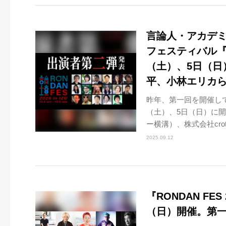
言論人・アカデ
フェスティバル『RO
（土）、5日（日
平、小林エリカら
昨年、第一回を開催して
（土）、5日（日）に
ー横溝）、株式会社crotc
2025.09.12
『RONDAN FES
（日）開催。第一