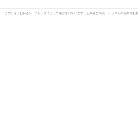
このサイトは(有)ルーフトップによって運営されています。記事及び写真・イラストの無断復転