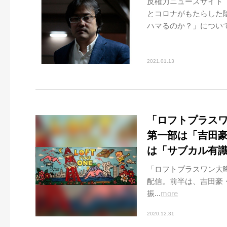
反権力ニュースサイト『
とコロナがもたらした
ハマるのか？」について
2021.01.13
「ロフトプラスワン
第一部は「吉田豪
は「サブカル有識
「ロフトプラスワン大晦日ス
配信。前半は、吉田豪
振...
more
2020.12.31