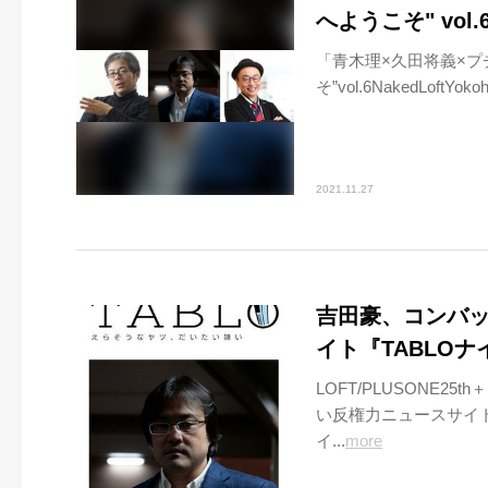
へようこそ" vol
「青木理×久田将義×プ
そ”vol.6NakedLoftYokoh
2021.11.27
吉田豪、コンバッ
イト『TABLO
LOFT/PLUSONE25t
い反権力ニュースサイト
イ...
more