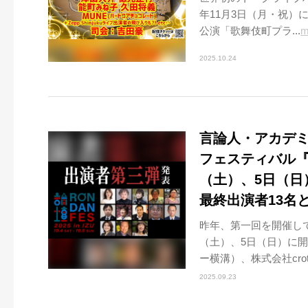
年11月3日（月・祝）にZ
公演「歌舞伎町プラ...
m
2025.10.24
言論人・アカデ
フェスティバル『RO
（土）、5日（日
最終出演者13名
昨年、第一回を開催して
（土）、5日（日）に
ー横溝）、株式会社crotc
2025.09.23