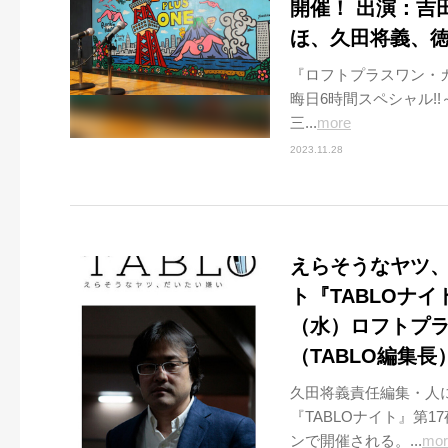
開催！ 出演：吉
ほ、久田将義、徳
『ロフトプラスワン・カウ
晦日6時間スペシャル!
三...
more
2023.11.28
えらそうなヤツ
ト『TABLOナイ
（水）ロフトプラ
（TABLO編集
久田将義責任編集・人に
『TABLOナイト』第
ンで開催される。...
mor