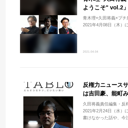
ようこそ" vol.
青木理×久田将義×プチ鹿
2021年4月08日（木）
2021.04.04
反権力ニュースサ
は吉田豪、能町
久田将義責任編集・反権
2021年2月24日（水
書けなかった話や、今注