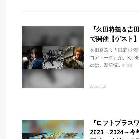
『久田将義＆吉田豪
で開催【ゲスト】
久田将義＆吉田豪が“
コアトーク』が、8月9日
のは、新羅慎...
more
2024.07.26
『ロフトプラス
2023→2024～