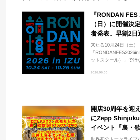
『RONDAN FES
（日）に開催決定
者発表。早割2日
来たる10月24日（土
『RONDANFES2026i
ットスクール）」で行なわ
2026.06.05
開店30周年を迎
にZepp Shi
イベント『裏・
世界初のトークライブハ