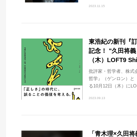
2023.11.15
東浩紀の新刊『
記念！ "久田将義＆
（木）LOFT9 Sh
批評家・哲学者、株式
哲学』（ゲンロン）と
る10月12日（木）にLOFT9
2023.09.13
「青木理×久田将義