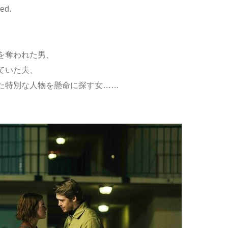
ved.
を奪われた男、
ていた夫、
た特別な人物を懸命に探す女……