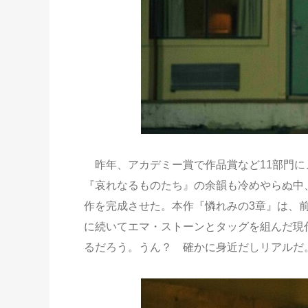
昨年、アカデミー賞で作品賞など11部門に
『哀れなるものたち』の余韻も冷めやらぬ中
作を完成させた。本作『憐れみの3章』は、
に続いてエマ・ストーンとタッグを組んだ現
るだろう。うん？ 確かに身近だしリアルだ