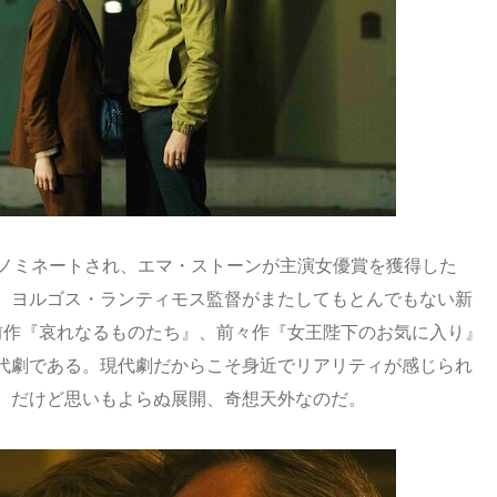
ノミネートされ、エマ・ストーンが主演女優賞を獲得した
、ヨルゴス・ランティモス監督がまたしてもとんでもない新
前作『哀れなるものたち』、前々作『女王陛下のお気に入り』
代劇である。現代劇だからこそ身近でリアリティが感じられ
。だけど思いもよらぬ展開、奇想天外なのだ。