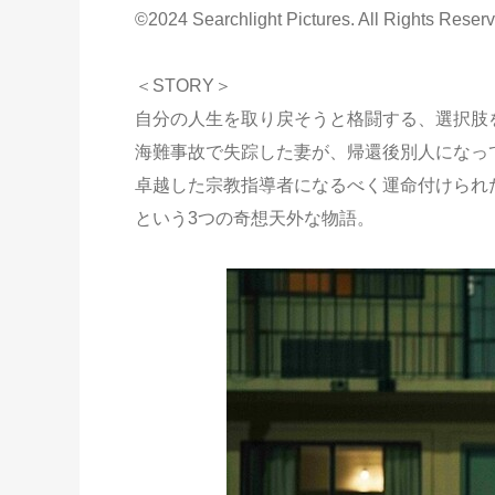
©2024 Searchlight Pictures. All Rights Reser
＜STORY＞
自分の人生を取り戻そうと格闘する、選択肢
海難事故で失踪した妻が、帰還後別人になっ
卓越した宗教指導者になるべく運命付けられ
という3つの奇想天外な物語。