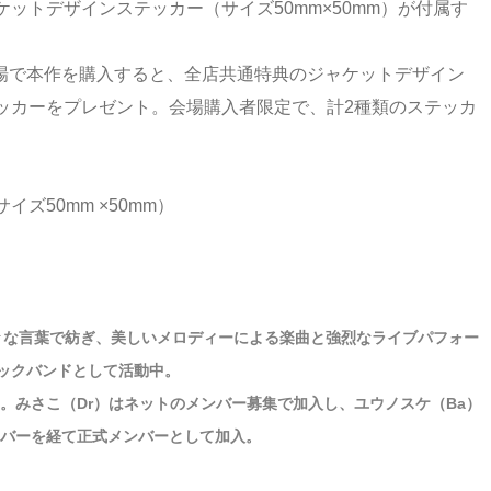
ットデザインステッカー（サイズ50mm×50mm）が付属す
年公演の会場で本作を購入すると、全店共通特典のジャケットデザイン
ッカーをプレゼント。会場購入者限定で、計2種類のステッカ
ズ50mm ×50mm）
裸々な言葉で紡ぎ、美しいメロディーによる楽曲と強烈なライブパフォー
ックバンドとして活動中。
同級生。みさこ（Dr）はネットのメンバー募集で加入し、ユウノスケ（Ba）
ンバーを経て正式メンバーとして加入。