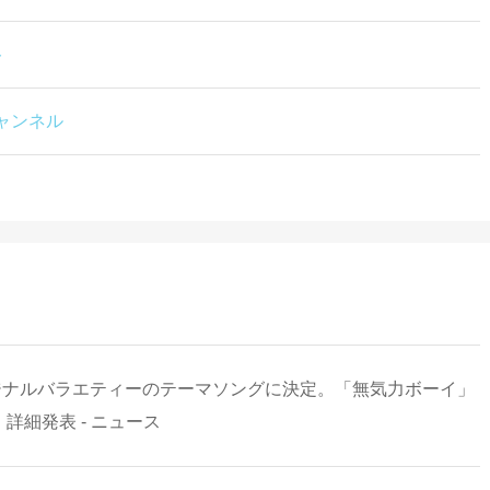
ト
チャンネル
リジナルバラエティーのテーマソングに決定。「無気力ボーイ」
26」詳細発表 - ニュース