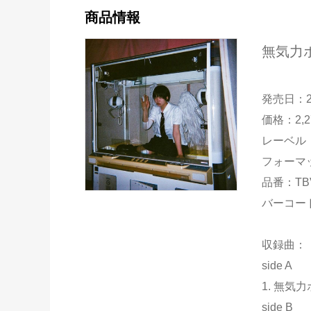
商品情報
無気力ボ
発売日：2
価格：2,
レーベル：Pe
フォーマッ
品番：TBV
バーコード：
収録曲：
side A
1. 無気
side B