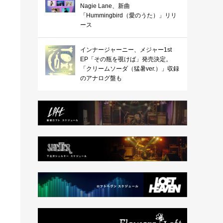
Nagie Lane、新曲
「Hummingbird（愛のうた）」リリ
ース
インナージャーニー、メジャー1st
EP「その瓶を覗けば」発売決定。
「クリームソーダ（猛暑ver.）」収録
のアナログ盤も