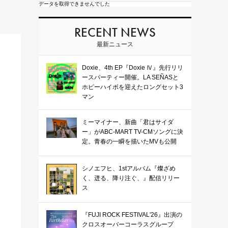
データを取得できませんでした
RECENT NEWS
最新ニュース
Doxie、4th EP『Doxie Ⅳ』先行リリ
ースパーティー開催。LA SEÑASと
ホピーハイボを迎えたロングセット3
マン
ミーマイナー、新曲「君はサイダ
ー」がABC-MART TV-CMソングに決
定。青春の一瞬を描いたMVも公開
シノエフヒ、1stアルバム『燦ざめ
く、迸る、降り注ぐ、』配信リリー
ス
『FUJI ROCK FESTIVAL'26』出演の
クロスオーバーコーラスグループ