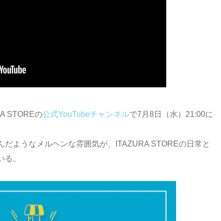
A STOREの
公式YouTubeチャンネル
で7月8日（水）21:00に
ようなメルヘンな雰囲気が、ITAZURA STOREの日常と
いる。