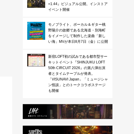
=1.44』ビジュアル公開。インストア
イベント開催
モノブライト、ボーカル＆ギター桃
野陽介の故郷である北海道・別海町
をイメージして制作した楽曲「新し
い海」MVが本日8月7日（金）に公開
新宿LOFT初の試みである都市型サー
キットイベント『SHINJUKU LOFT
50th CIRCUIT 2026』の第八弾出演
者とタイムテーブルが発表。
「VISUNAVI Japan」「ミュージシャ
ン怪談」とのトークコラボステージ
も開催