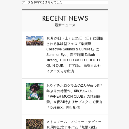
データを取得できませんでした
RECENT NEWS
最新ニュース
10月24日（土）と25日（日）に開催
される体験型フェス『集楽座
Collective Sounds & Cultures』に
Summer Eye、滞空時間 Taikuh
Jikang、CHO CO PA CO CHO CO
QUIN QUIN、Ｔ字路s、民謡クルセ
イダーズらが出演
おやすみホログラムの2人が放つ約7
年ぶりの待望作、6thアルバム
『PAPER MOON CLUB』の詳細解
禁。今夜24時よりサブスクにて新曲
「lovesick」先行配信
メトロノーム、メジャー・デビュー
10周年記念アルバム『無限×変転