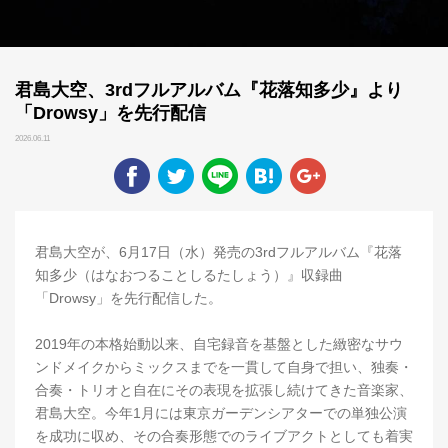
君島大空、3rdフルアルバム『花落知多少』より
「Drowsy」を先行配信
2026.06.11
君島大空が、6月17日（水）発売の3rdフルアルバム『花落
知多少（はなおつることしるたしょう）』収録曲
「Drowsy」を先行配信した。
2019年の本格始動以来、自宅録音を基盤とした緻密なサウ
ンドメイクからミックスまでを一貫して自身で担い、独奏・
合奏・トリオと自在にその表現を拡張し続けてきた音楽家、
君島大空。今年1月には東京ガーデンシアターでの単独公演
を成功に収め、その合奏形態でのライブアクトとしても着実