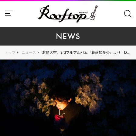
NEWS
トップ
ニュース
君島大空、3rdフルアルバム『花落知多少』より「Drowsy」を先行配信