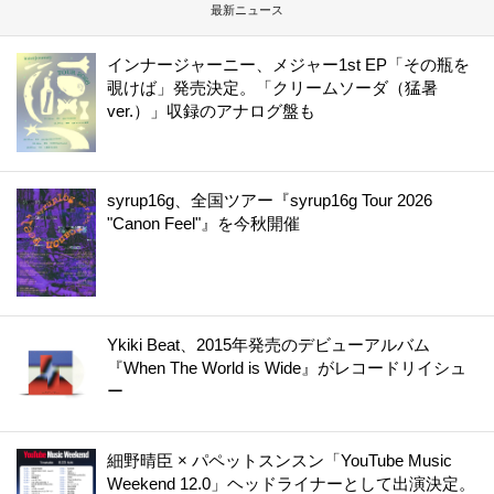
最新ニュース
インナージャーニー、メジャー1st EP「その瓶を
覗けば」発売決定。「クリームソーダ（猛暑
ver.）」収録のアナログ盤も
syrup16g、全国ツアー『syrup16g Tour 2026
"Canon Feel"』を今秋開催
Ykiki Beat、2015年発売のデビューアルバム
『When The World is Wide』がレコードリイシュ
ー
細野晴臣 × パペットスンスン「YouTube Music
Weekend 12.0」ヘッドライナーとして出演決定。