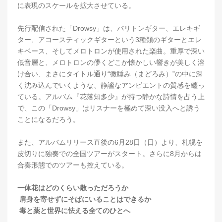
に表現のスケールを拡大させている。
先行配信された「Drowsy」は、バリトンギター、エレキギ
ター、アコースティックギターという3種類のギターとエレ
キベース、そしてメロトロンが使用された楽曲。重厚で深い
低音層と、メロトロンの儚くどこか懐かしい響きが美しく溶
け合い、まさにタイトル通り“微睡み（まどろみ）”の中に深
く沈み込んでいくような、静謐なアンビエントの質感を纏っ
ている。アルバム『花落知多少』が持つ静かな詩情を占う上
で、この「Drowsy」はリスナーを極めて深い没入へと誘う
ことになるだろう。
また、アルバムリリース直後の6月28日（日）より、札幌を
皮切りに独奏での全国ツアーがスタート。さらに8月からは
合奏形態でのツアーも控えている。
一体花はどのくらい散っただろうか
肩身を寄せずにそばにいることはできるか
毒と薬と世界に怯える全てのひとへ