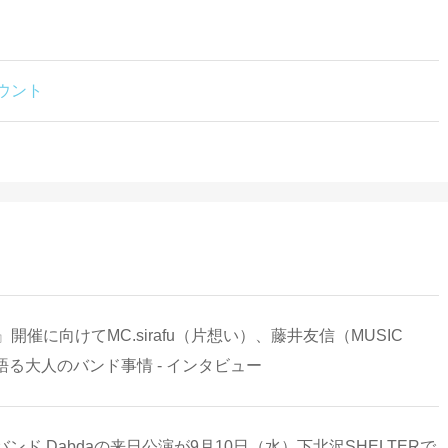
カウント
ersary -』開催に向けてMC.sirafu（片想い）、藤井友信（MUSIC
）が語る大人のバンド事情 - インタビュー
 Dabdaの来日公演が9月10日（水）下北沢SHELTERで