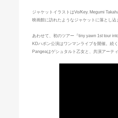
ジャケットイラストはVo/Key. Megumi 
映画館に訪れたようなジャケットに落とし込
あわせて、初のツアー『tiny yawn 1st tour
KDハポン公演はワンマンライブを開催。続く7月
Pangeaはゲシュタルト乙女と、共演アー