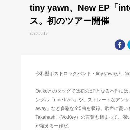
tiny yawn、New EP「in
ス。初のツアー開催
2026.05.13
令和型ポストロックバンド・tiny yawnが、New 
Oaikoとのタッグでは初のEPとなる本作
ングル「nine lives」や、ストレートなア
away」など多彩な全5曲を収録。歌声に憂い
Takahashi（Vo,Key）の言葉も相ま
が窺える一作だ。