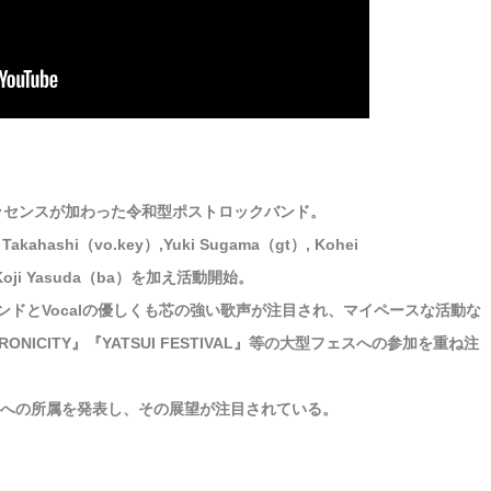
エッセンスが加わった令和型ポストロックバンド。
ashi（vo.key）,Yuki Sugama（gt）, Kohei
oji Yasuda（ba）を加え活動開始。
ドとVocalの優しくも芯の強い歌声が注目され、マイペースな活動な
ONICITY』『YATSUI FESTIVAL』等の大型フェスへの参加を重ね注
ko」への所属を発表し、その展望が注目されている。