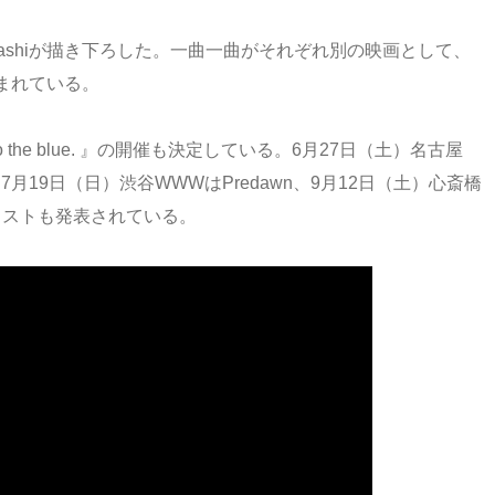
Takahashiが描き下ろした。一曲一曲がそれぞれ別の映画として、
まれている。
 into the blue. 』の開催も決定している。6月27日（土）名古屋
19日（日）渋谷WWWはPredawn、9月12日（土）心斎橋
ティストも発表されている。