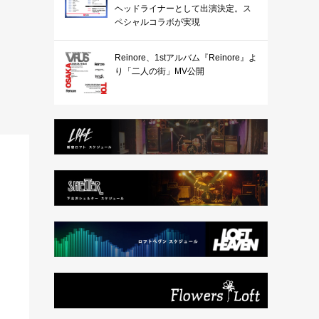
ヘッドライナーとして出演決定。ス
ペシャルコラボが実現
Reinore、1stアルバム『Reinore』よ
り「二人の街」MV公開