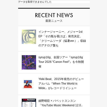
データを取得できませんでした
RECENT NEWS
最新ニュース
インナージャーニー、メジャー1st
EP「その瓶を覗けば」発売決定。
「クリームソーダ（猛暑ver.）」収録
のアナログ盤も
syrup16g、全国ツアー『syrup16g
Tour 2026 "Canon Feel"』を今秋開
催
Ykiki Beat、2015年発売のデビュー
アルバム『When The World is
Wide』がレコードリイシュー
細野晴臣 × パペットスンスン
「YouTube Music Weekend 12.0」