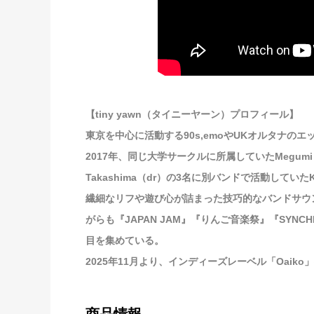
【tiny yawn（タイニーヤーン）プロフィール】
東京を中心に活動する90s,emoやUKオルタナの
2017年、同じ大学サークルに所属していたMegumi Takah
Takashima（dr）の3名に別バンドで活動していたK
繊細なリフや遊び心が詰まった技巧的なバンドサウン
がらも『JAPAN JAM』『りんご音楽祭』『SYNCHR
目を集めている。
2025年11月より、インディーズレーベル「Oai