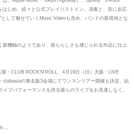
le Music『Tokyo Highway』、Spotify『J-Rock
』『BiKN』をはじめ、続々と公式プレイリストイン。演奏と、音に反応
して魅せていくMusic Videoも含め、バンドの新境地とな
作と同じく新機軸のようであり、彼ららしさも感じられる作品に仕上
LUB ROCK'N'ROLL、4月19日（日）大阪・LIVE
渋谷・clubasiaの東名阪3会場にてワンマンツアー開催も決定。結
ライブパフォーマンスを誇る彼らのライブをお見逃しなく。
e...