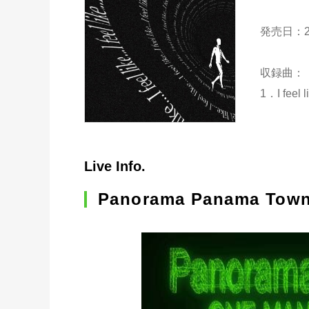
発売日：2
収録曲：
1．I feel li
Live Info.
Panorama Panama Tow