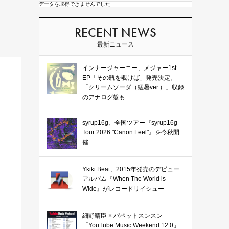
データを取得できませんでした
RECENT NEWS
最新ニュース
インナージャーニー、メジャー1st
EP「その瓶を覗けば」発売決定。
「クリームソーダ（猛暑ver.）」収録
のアナログ盤も
syrup16g、全国ツアー『syrup16g
Tour 2026 "Canon Feel"』を今秋開
催
Ykiki Beat、2015年発売のデビュー
アルバム『When The World is
Wide』がレコードリイシュー
細野晴臣 × パペットスンスン
「YouTube Music Weekend 12.0」