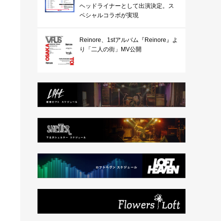
ヘッドライナーとして出演決定。ス
ペシャルコラボが実現
Reinore、1stアルバム『Reinore』よ
り「二人の街」MV公開