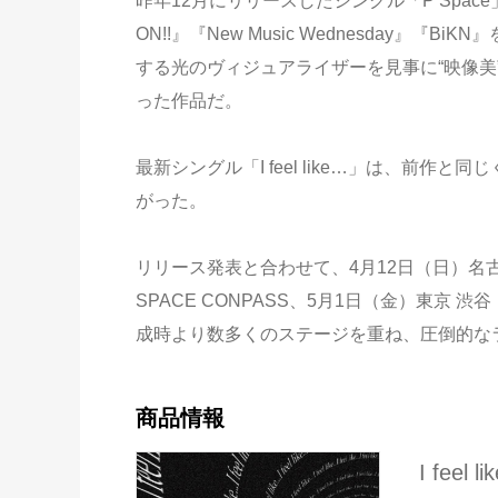
昨年12月にリリースしたシングル「P Space」は、App
ON!!』『New Music Wednesday
する光のヴィジュアライザーを見事に“映像美”と
った作品だ。
最新シングル「I feel like…」は、前
がった。
リリース発表と合わせて、4月12日（日）名古屋・C
SPACE CONPASS、5月1日（金）東京 
成時より数多くのステージを重ね、圧倒的な
商品情報
I feel lik