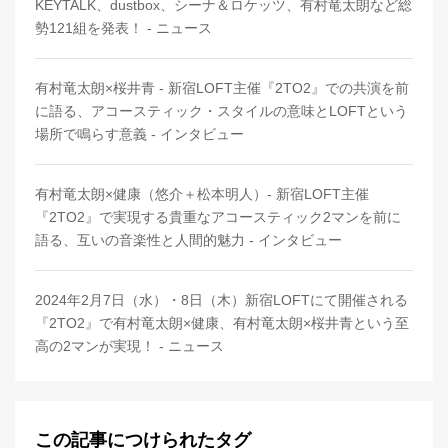
KEYTALK、dustbox、シーナ＆ロケッツ、有村竜太朗など総
勢121組を発表！ - ニュース
有村竜太朗×桜井青 - 新宿LOFT主催『2TO2』での共演を前
に語る、アコースティック・スタイルの意味とLOFTという
場所で鳴らす意義 - インタビュー
有村竜太朗×健康（悠介＋松本明人）- 新宿LOFT主催
『2TO2』で実現する貴重なアコースティック2マンを前に
語る、互いの音楽性と人間的魅力 - インタビュー
2024年2月7日（水）・8日（木）新宿LOFTにて開催される
『2TO2』で有村竜太朗×健康、有村竜太朗×桜井青という至
高の2マンが実現！ - ニュース
この記事につけられたタグ