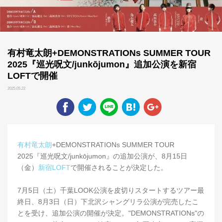
有村竜太朗+DEMONSTRATIONs SUMMER TOUR
2025『巡光呪文/junkōjumon』追加公演を新宿
LOFTで開催
2025.05.22
有村竜太朗
+DEMONSTRATIONs SUMMER TOUR
2025『巡光呪文/junkōjumon』の追加公演が、8月15日
（金）
新宿LOFT
で開催されることが決定した。
7月5日（土）千葉LOOK公演を皮切りスタートするツアー最
終日、8月3日（日）下北沢シャングリラ公演が完売したこ
とを受け、追加公演の開催が決定。"DEMONSTRATIONs"の