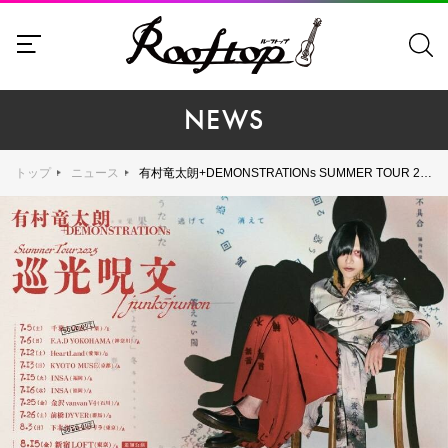
NEWS
トップ
ニュース
有村竜太朗+DEMONSTRATIONs SUMMER TOUR 2025『巡光呪文/junkōjumon』追加公演を新宿LOFTで開催