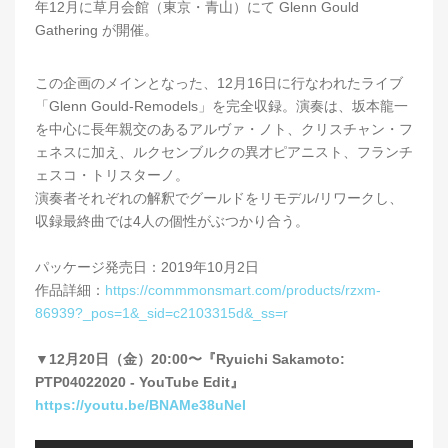
年12月に草月会館（東京・青山）にて Glenn Gould
Gathering が開催。
この企画のメインとなった、12月16日に行なわれたライブ
「Glenn Gould-Remodels」を完全収録。演奏は、坂本龍一
を中心に長年親交のあるアルヴァ・ノト、クリスチャン・フ
ェネスに加え、ルクセンブルクの異才ピアニスト、フランチ
ェスコ・トリスターノ。
演奏者それぞれの解釈でグールドをリモデル/リワークし、
収録最終曲では4人の個性がぶつかり合う。
パッケージ発売日：2019年10月2日
作品詳細：
https://commmonsmart.com/products/rzxm-
86939?_pos=1&_sid=c2103315d&_ss=r
▼12月20日（金）20:00〜『Ryuichi Sakamoto:
PTP04022020 - YouTube Edit』
https://youtu.be/BNAMe38uNeI