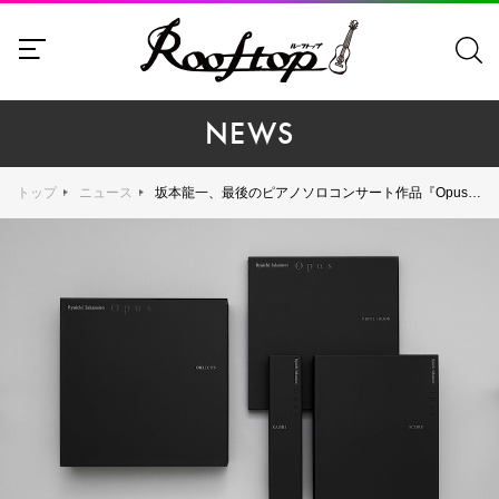
NEWS
トップ
ニュース
坂本龍一、最後のピアノソロコンサート作品『Opus』豪華盤の詳細発表。アルバム発売を記念して過去5作品のライブ映像をYouTubeにてプレミア上映決定