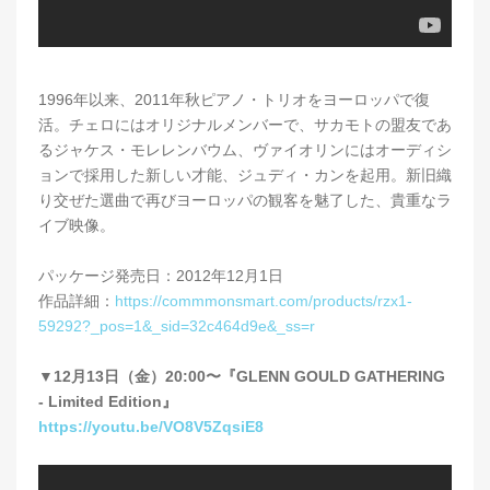
1996年以来、2011年秋ピアノ・トリオをヨーロッパで復
活。チェロにはオリジナルメンバーで、サカモトの盟友であ
るジャケス・モレレンバウム、ヴァイオリンにはオーディシ
ョンで採用した新しい才能、ジュディ・カンを起用。新旧織
り交ぜた選曲で再びヨーロッパの観客を魅了した、貴重なラ
イブ映像。
パッケージ発売日：2012年12月1日
作品詳細：
https://commmonsmart.com/products/rzx1-
59292?_pos=1&_sid=32c464d9e&_ss=r
▼12月13日（金）20:00〜『GLENN GOULD GATHERING
- Limited Edition』
https://youtu.be/VO8V5ZqsiE8