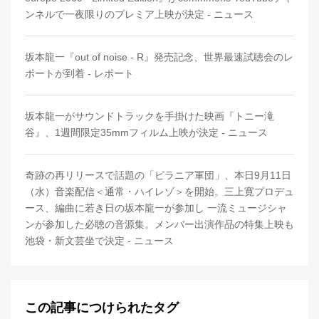
ンネルで一夜限りのプレミア上映が決定 - ニュース
坂本龍一『out of noise - R』発売記念、世界最速試聴会のレ
ポートが到着 - レポート
坂本龍一がサウンドトラックを手掛けた映画『トニー滝
谷』、1週間限定35mmフィルム上映が決定 - ニュース
奇跡の再リリースで話題の「ピラニア軍団」、本日9月11日
（水）音楽配信＜通常・ハイレゾ＞を開始。三上寛プロデュ
ース、編曲に若き日の坂本龍一が参加し 一流ミュージシャ
ンが参加した必聴の音源集。メンバー出演作品の特集上映も
池袋・新文芸坐で決定 - ニュース
この記事につけられたタグ