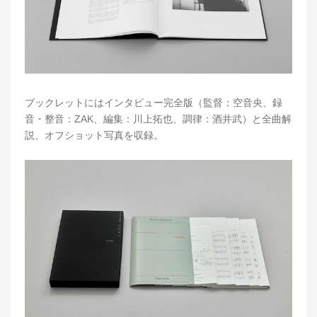
ブックレットにはインタビュー完全版（監督：空音央、録
音・整音：ZAK、編集：川上拓也、調律：酒井武）と全曲解
説、オフショット写真を収録。