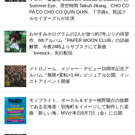
Summer Eye、滞空時間 Taikuh Jikang、CHO CO
PA CO CHO CO QUIN QUIN、Ｔ字路s、民謡ク
ルセイダーズらが出演
おやすみホログラムの2人が放つ約7年ぶりの待望
作、6thアルバム『PAPER MOON CLUB』の詳細
解禁。今夜24時よりサブスクにて新曲
「lovesick」先行配信
メトロノーム、メジャー・デビュー10周年記念ア
ルバム『無限×変転=1.44』ビジュアル公開。イン
ストアイベント開催
モノブライト、ボーカル＆ギター桃野陽介の故郷
である北海道・別海町をイメージして制作した楽
曲「新しい海」MVが本日8月7日（金）に公開