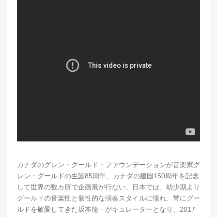
カナダのグレン・グールド・ファウンデーションが音楽家グ
レン・グールドの生誕85周年、カナダの建国150周年を記念
して世界の数カ所で企画展が行ない、日本では、幼少期より
グールドの音楽性と個性的な演奏スタイルに憧れ、常にグー
ルドを敬愛してきた坂本龍一がキュレーターとなり、2017