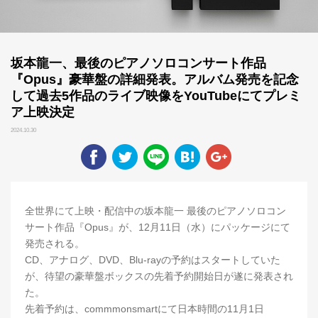
坂本龍一、最後のピアノソロコンサート作品
『Opus』豪華盤の詳細発表。アルバム発売を記念
して過去5作品のライブ映像をYouTubeにてプレミ
ア上映決定
2024.10.30
全世界にて上映・配信中の坂本龍一 最後のピアノソロコン
サート作品『Opus』が、12月11日（水）にパッケージにて
発売される。
CD、アナログ、DVD、Blu-rayの予約はスタートしていた
が、待望の豪華盤ボックスの先着予約開始日が遂に発表され
た。
先着予約は、commmonsmartにて日本時間の11月1日