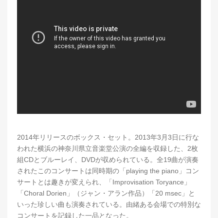
2014年リリースのボックス・セット。2013年3月3日に行な
われた横浜の神奈川県立音楽堂公演の全編を収録した、2枚
組CDとブルーレイ、DVDが収められている。全19曲が演奏
されたこのコンサートは同時期の「playing the piano」コン
サートとは趣きが変えられ、「Improvisation Toryance」
「Choral Dorien」（ジャン・アラン作品）「20 msec」と
いった珍しい曲も演奏されている。由緒ある会場での特別な
コンサートを記録した一品となった。