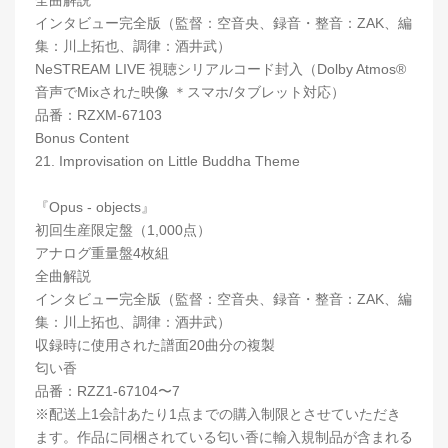
インタビュー完全版（監督：空音央、録音・整音：ZAK、編
集：川上拓也、調律：酒井武）
NeSTREAM LIVE 視聴シリアルコード封入（Dolby Atmos®
音声でMixされた映像 ＊スマホ/タブレット対応）
品番：RZXM-67103
Bonus Content
21. Improvisation on Little Buddha Theme
『Opus - objects』
初回生産限定盤（1,000点）
アナログ重量盤4枚組
全曲解説
インタビュー完全版（監督：空音央、録音・整音：ZAK、編
集：川上拓也、調律：酒井武）
収録時に使用された譜面20曲分の複製
匂い香
品番：RZZ1-67104〜7
※配送上1会計あたり1点までの購入制限とさせていただき
ます。作品に同梱されている匂い香に輸入規制品が含まれる