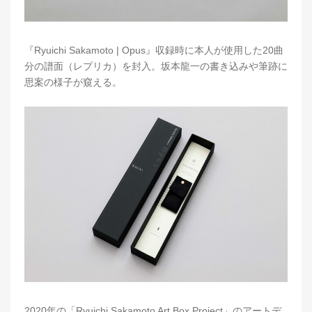
『Ryuichi Sakamoto | Opus』収録時に本人が使用した20曲
分の譜面（レプリカ）を封入。坂本龍一の書き込みや筆跡に
思案の様子が窺える。
2020年の「Ryuichi Sakamoto Art Box Project」のアートデ