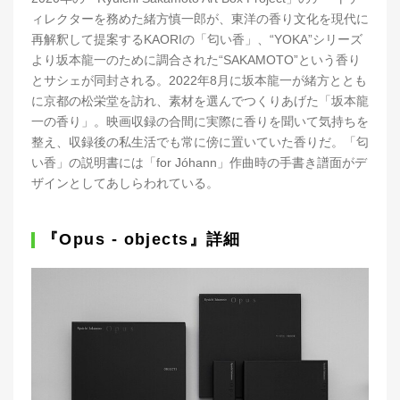
ィレクターを務めた緒方慎一郎が、東洋の香り文化を現代に
再解釈して提案するKAORIの「匂い香」、“YOKA”シリーズ
より坂本龍一のために調合された“SAKAMOTO”という香り
とサシェが同封される。2022年8月に坂本龍一が緒方ととも
に京都の松栄堂を訪れ、素材を選んでつくりあげた「坂本龍
一の香り」。映画収録の合間に実際に香りを聞いて気持ちを
整え、収録後の私生活でも常に傍に置いていた香りだ。「匂
い香」の説明書には「for Jóhann」作曲時の手書き譜面がデ
ザインとしてあしらわれている。
『Opus - objects』詳細