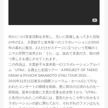
何かにつけ音楽活動を共有し、互いに刺激しあってきた旧知
の中の2人、大貫妙子と坂本龍一のコラボレーションが2010
年の暮れに復活。2人だけがステージに立つという究極のミ
ニマル空間で追求され「うた」は、改めて音楽の力、歌の持
つ美しさを感じさせてくれます。
この作品は、大貫妙子＆坂本龍一のコラボレーションアルバ
ム「UTAU」を携えた全国ツアー「A PROJECT OF TAEKO
ONUKI & RYUICHI SAKAMOTO UTAU TOUR 2010」、
2010年12月11日東京の国際フォーラム・ホールCにて行な
われたコンサートの模様を収録。更に前日の公演のものを一
部収録。坂本の楽曲に大貫が言葉を紡ぎ歌うから『UTAU』
と名付けられたこの作品には、盟友だからこそ作り出せるコ
ラボレーションの妙に満ちており、それぞれのファンはもち