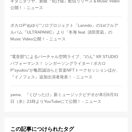
キタニタツヤ、新曲『化け猫』配信リリース＆Music Video
公開！ - ニュース
ボカロP"ぬゆり"ソロプロジェクト「Lanndo」の1stフルア
ルバム『ULTRAPANIC』より「冬海 feat. 須田景凪」の
Music Video公開！ - ニュース
"電音部"によるバーチャル空間ライブ、"のん" XR STUDIO
パフォーマンス！ シンガーソングライター / ボカロ
P"syudou"が亀田誠治らと音楽NFTトークセッションほか、
『イノフェス』追加出演者発表！ - ニュース
yama、『くびったけ』新ミュージックビデオが本日8月31
日（水）21時よりYouTubeにて公開！ - ニュース
この記事につけられたタグ