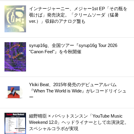
インナージャーニー、メジャー1st EP「その瓶を
覗けば」発売決定。「クリームソーダ（猛暑
ver.）」収録のアナログ盤も
syrup16g、全国ツアー『syrup16g Tour 2026
"Canon Feel"』を今秋開催
Ykiki Beat、2015年発売のデビューアルバム
『When The World is Wide』がレコードリイシュ
ー
細野晴臣 × パペットスンスン「YouTube Music
Weekend 12.0」ヘッドライナーとして出演決定。
スペシャルコラボが実現