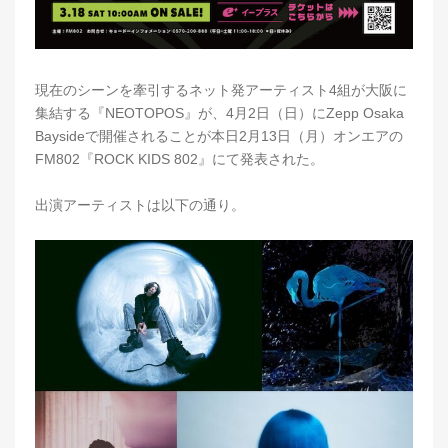
現在のシーンを牽引するネット発アーティスト4組が大阪に
集結する『NEOTOPOS』が、4月2日（日）にZepp Osaka
Baysideで開催されることが本日2月13日（月）オンエアの
FM802『ROCK KIDS 802』にて発表された。
出演アーティストは以下の通り。