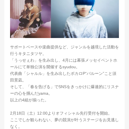
サポートベースや楽曲提供など、ジャンルを越境した活動を
行うキタニタツヤ。
「うっせぇわ」を生み出し、4月には幕張メッセイベントホ
ールにて単独公演を開催するsyudou。
代表曲「シャルル」を生み出したボカロP“バルーン”こと須
田景凪。
そして、「春を告げる」でSNSをきっかけに爆速的にリスナ
ーの心を掴んだyama。
以上の4組が揃った。
2月18日（土）12:00よりオフィシャル先行受付を開始。
ここでしか観られない、夢の競演が叶うステージをお見逃し
なく。