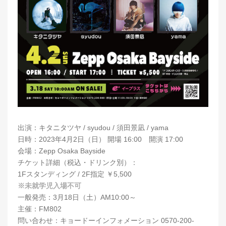
出演：キタニタツヤ / syudou / 須田景凪 / yama
日時：2023年4月2日（日） 開場 16:00 開演 17:00
会場：Zepp Osaka Bayside
チケット詳細（税込・ドリンク別）：
1Fスタンディング / 2F指定 ￥5,500
※未就学児入場不可
一般発売：3月18日（土）AM10:00～
主催：FM802
問い合わせ：キョードーインフォメーション 0570-200-