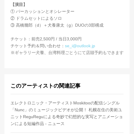
【演目】
① パーカッションとオシレーター
② ドラムセットによるソロ
③ 高橋幾郎（d）＋犬養康太（g）DUOの3部構成
チケット：前売2,500円 / 当日3,000円
チケット予約＆問い合わせ：
se_i@outlook.jp
※ギャラリー犬養、台湾料理ごとうにて店頭予約もできます
このアーティストの関連記事
エレクトロニック・アーティストMoskitooの配信シングル
「Nunc」のミュージックビデオが公開！ 札幌在住の美術ユ
ニットReguReguによる奇妙で幻想的な実写とアニメーショ
ンによる短編作品 - ニュース