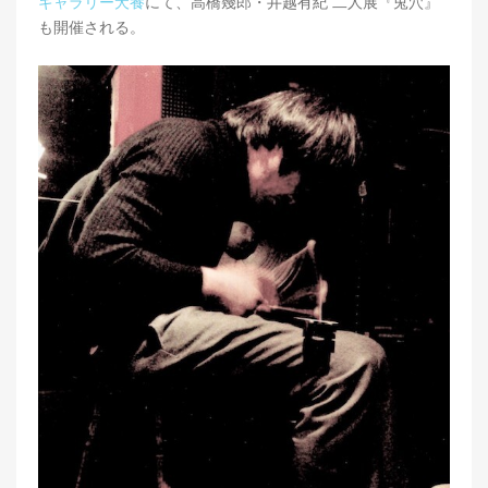
ギャラリー犬養
にて、高橋幾郎・井越有紀 二人展『兎穴』
も開催される。