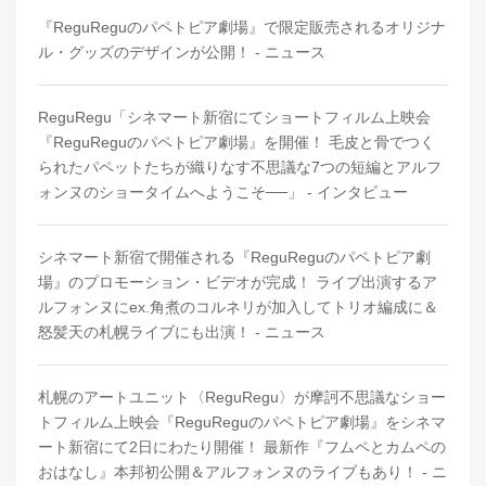
『ReguReguのパペトピア劇場』で限定販売されるオリジナ
ル・グッズのデザインが公開！ - ニュース
ReguRegu「シネマート新宿にてショートフィルム上映会
『ReguReguのパペトピア劇場』を開催！ 毛皮と骨でつく
られたパペットたちが織りなす不思議な7つの短編とアルフ
ォンヌのショータイムへようこそ──」 - インタビュー
シネマート新宿で開催される『ReguReguのパペトピア劇
場』のプロモーション・ビデオが完成！ ライブ出演するア
ルフォンヌにex.角煮のコルネリが加入してトリオ編成に＆
怒髪天の札幌ライブにも出演！ - ニュース
札幌のアートユニット〈ReguRegu〉が摩訶不思議なショー
トフィルム上映会『ReguReguのパペトピア劇場』をシネマ
ート新宿にて2日にわたり開催！ 最新作『フムペとカムペの
おはなし』本邦初公開＆アルフォンヌのライブもあり！ - ニ