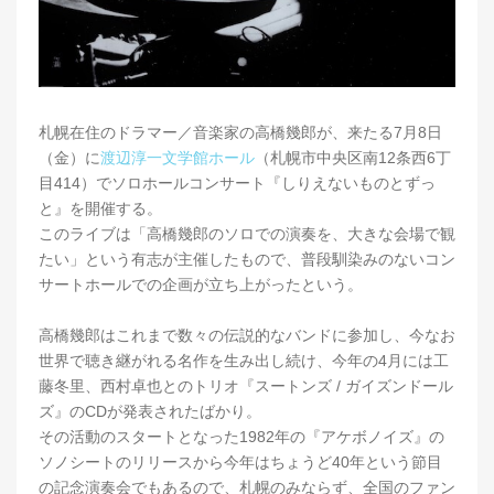
札幌在住のドラマー／音楽家の高橋幾郎が、来たる7月8日
（金）に
渡辺淳一文学館ホール
（札幌市中央区南12条西6丁
目414）でソロホールコンサート『しりえないものとずっ
と』を開催する。
このライブは「高橋幾郎のソロでの演奏を、大きな会場で観
たい」という有志が主催したもので、普段馴染みのないコン
サートホールでの企画が立ち上がったという。
高橋幾郎はこれまで数々の伝説的なバンドに参加し、今なお
世界で聴き継がれる名作を生み出し続け、今年の4月には工
藤冬里、西村卓也とのトリオ『スートンズ / ガイズンドール
ズ』のCDが発表されたばかり。
その活動のスタートとなった1982年の『アケボノイズ』の
ソノシートのリリースから今年はちょうど40年という節目
の記念演奏会でもあるので、札幌のみならず、全国のファン