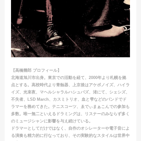
【高橋幾郎 プロフィール】
北海道旭川市出身。東京での活動を経て、2000年より札幌を拠
点とする。高校時代より青蝕器、上京後はアケボノイズ、ハイラ
イズ、光束夜、マヘルシャラルハシュバズ、渚にて、シェシズ、
不失者、LSD March、カスミトリオ、血と雫などのバンドでド
ラマーを務めてきた。テニスコーツ、ゑでぃまぁこんでの参加も
多数。唯一無二といえるドラミングは、リスナーのみならず多く
のミュージシャンに影響を与え続けている。
ドラマーとしてだけではなく、自作のオシレーターや電子音によ
る演奏も精力的に行なっており、その実験的なスタイルは世界中