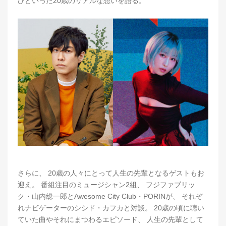
びといった20歳のリアルな想いを語る。
さらに、 20歳の人々にとって人生の先輩となるゲストもお
迎え。 番組注目のミュージシャン2組、 フジファブリッ
ク・山内総一郎とAwesome City Club・PORINが、 それぞ
れナビゲーターのシシド・カフカと対談。 20歳の頃に聴い
ていた曲やそれにまつわるエピソード、 人生の先輩として