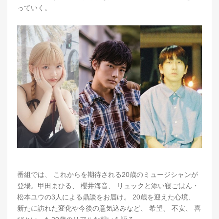
っていく。
番組では、 これからを期待される20歳のミュージシャンが
登場。甲田まひる、 櫻井海音、 リュックと添い寝ごはん・
松本ユウの3人による鼎談をお届け。 20歳を迎えた心境、
新たに訪れた変化や今後の意気込みなど、 希望、 不安、 喜