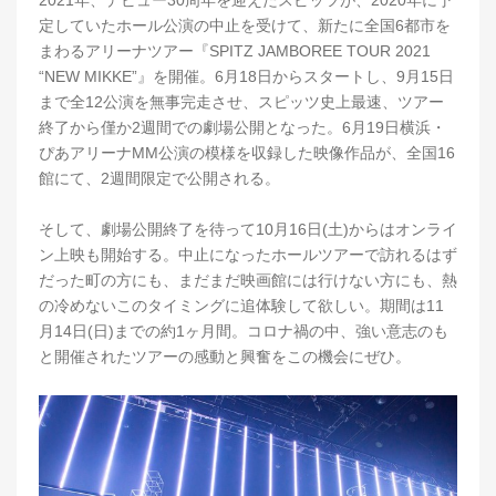
2021年、デビュー30周年を迎えたスピッツが、2020年に予
定していたホール公演の中止を受けて、新たに全国6都市を
まわるアリーナツアー『SPITZ JAMBOREE TOUR 2021
“NEW MIKKE”』を開催。6月18日からスタートし、9月15日
まで全12公演を無事完走させ、スピッツ史上最速、ツアー
終了から僅か2週間での劇場公開となった。6月19日横浜・
ぴあアリーナMM公演の模様を収録した映像作品が、全国16
館にて、2週間限定で公開される。
そして、劇場公開終了を待って10月16日(土)からはオンライ
ン上映も開始する。中止になったホールツアーで訪れるはず
だった町の方にも、まだまだ映画館には行けない方にも、熱
の冷めないこのタイミングに追体験して欲しい。期間は11
月14日(日)までの約1ヶ月間。コロナ禍の中、強い意志のも
と開催されたツアーの感動と興奮をこの機会にぜひ。