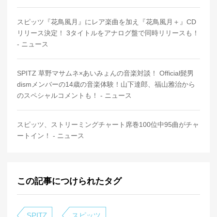
スピッツ『花鳥風月』にレア楽曲を加え『花鳥風月＋』CD
リリース決定！ 3タイトルをアナログ盤で同時リリースも！
- ニュース
SPITZ 草野マサムネ×あいみょんの音楽対談！ Official髭男
dismメンバーの14歳の音楽体験！山下達郎、福山雅治から
のスペシャルコメントも！ - ニュース
スピッツ、ストリーミングチャート席巻100位中95曲がチャ
ートイン！ - ニュース
この記事につけられたタグ
SPITZ
スピッツ