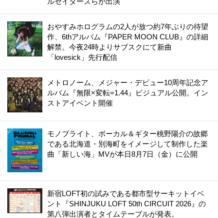
ルセイダーズらが出演
おやすみホログラムの2人が放つ約7年ぶりの待望
作、6thアルバム『PAPER MOON CLUB』の詳細
解禁。今夜24時よりサブスクにて新曲
「lovesick」先行配信
メトロノーム、メジャー・デビュー10周年記念ア
ルバム『無限×変転=1.44』ビジュアル公開。イン
ストアイベント開催
モノブライト、ボーカル＆ギター桃野陽介の故郷
である北海道・別海町をイメージして制作した楽
曲「新しい海」MVが本日8月7日（金）に公開
新宿LOFT初の試みである都市型サーキットイベ
ント『SHINJUKU LOFT 50th CIRCUIT 2026』の
第八弾出演者とタイムテーブルが発表。