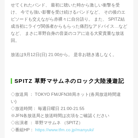
せてくれたバンド、 最初に聴いた時から激しい衝撃を受
け、 今でも強い影響を受け続けるバンドなど、 その後のエ
ピソードも交えながら赤裸々に自分語り。 また、 SPITZ結
成当初にライヴ関係者からもらった痛烈なアドバイス…など
など、 まさに草野自身の音楽のコアに迫る大変貴重な放送
回。
放送は9月12日(日) 21:00から。 是非お聴き逃しなく。
SPITZ 草野マサムネのロック大陸漫遊記
◇放送局 ： TOKYO FM/JFN38局ネット(各局放送時間違
い)
◇放送時間： 毎週日曜日 21:00-21:55
※JFN各放送局と放送時間は次項をご確認ください
◇出演者 ： 草野マサムネ （SPITZ）
◇番組HP：
https://www.tfm.co.jp/manyuki/