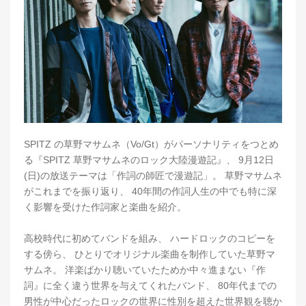
SPITZ の草野マサムネ（Vo/Gt）がパーソナリティをつとめ
る『SPITZ 草野マサムネのロック大陸漫遊記』、 9月12日
(日)の放送テーマは「作詞の師匠で漫遊記」。 草野マサムネ
がこれまでを振り返り、 40年間の作詞人生の中でも特に深
く影響を受けた作詞家と楽曲を紹介。
高校時代に初めてバンドを組み、 ハードロックのコピーを
する傍ら、 ひとりでオリジナル楽曲を制作していた草野マ
サムネ。 洋楽ばかり聴いていたためか中々進まない『作
詞』に全く違う世界を与えてくれたバンド、 80年代までの
男性が中心だったロックの世界に性別を超えた世界観を聴か