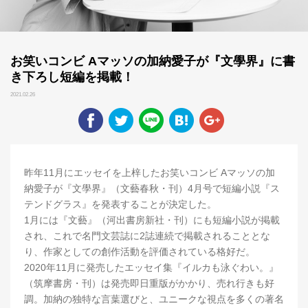
お笑いコンビ Aマッソの加納愛子が『文學界』に書
き下ろし短編を掲載！
2021.02.26
昨年11月にエッセイを上梓したお笑いコンビ Aマッソの加
納愛子が『文學界』（文藝春秋・刊）4月号で短編小説『ス
テンドグラス』を発表することが決定した。
1月には『文藝』（河出書房新社・刊）にも短編小説が掲載
され、これで名門文芸誌に2誌連続で掲載されることとな
り、作家としての創作活動を評価されている格好だ。
2020年11月に発売したエッセイ集『イルカも泳ぐわい。』
（筑摩書房・刊）は発売即日重版がかかり、売れ行きも好
調。加納の独特な言葉選びと、ユニークな視点を多くの著名