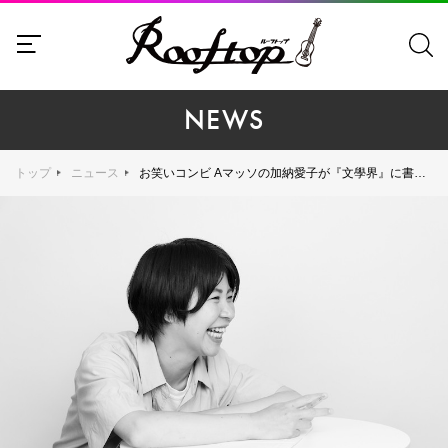
NEWS
トップ
ニュース
お笑いコンビ Aマッソの加納愛子が『文學界』に書き下ろし短編を掲載！