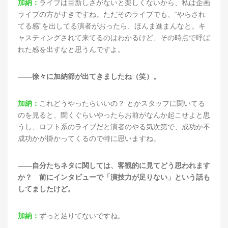
加納：
ライブは目新しさがないと楽しくないから、私は企画
ライブの方がすきですね。ただそのライブでも、“やらされ
てる感”を出してる演者がおったら、ほんま進まんなと。キ
ャスティングされて来てるのはわかるけど、その時点で呼ば
れた感を出すなと思うんですよ。
——徐々に加納節が出てきましたね（笑）。
加納：
これどうやったらいいの？ とかスタッフに聞いてる
のを見ると、聞くぐらいやったらお前がなんか起こせよと思
うし、ロフト系のライブだと演者のやる気次第で、成功か不
成功かが掛かってくるので特に思いますね。
——自分たちネタに関しては、客観的に見てどう思われます
か？ 前にインタビューで「演技力が足りない」という話も
してましたけど。
加納：
ずっと足りてないですね。