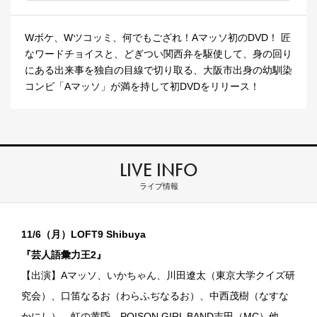
Wボケ、Wツコッミ、何でもござれ！Aマッソ初のDVD！ 匠
なワードチョイスと、どぎつい関西弁を駆使して、身の回り
にある出来事を独自の目線で切り取る、大阪市出身の幼馴染
コンビ「Aマッソ」が満を持して初DVDをリリース！
LIVE INFO
ライブ情報
11/6（月）LOFT9 Shibuya
『芸人語彙力王2』
【出演】Aマッソ、いかちゃん、川田遼太（東京大学クイズ研
究会）、口笛なるお（わらふぢなるお）、中西茂樹（なすな
かにし）、虹の黄昏、POISON GIRL BAND吉田（MC）他