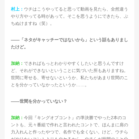
村上：
ウチはこうやってると思って動画を見たら、全然違う
やり方やってる時があって。そこを思うようにできたら、ぶ
ちぬけますね（笑）。
——「ネタがキャッチーではないから」という話もありまし
たけど。
加納：
できればもっとわかりやすくしたいと思うんですけ
ど、それができないということに気づいた所もありますね。
世間に寄せる、寄せないというか、私たちがあまり世間のこ
とを分かっていなかったというか……。
——世間を分かっていない？
加納：
今回『キングオブコント』の準決勝でやった2本のコ
ントも、元々番組で作れと言われたコントで、ほんまに肩の
力入れんと作ったやつで、名作でも全くない。けど、ウチら
がやりたいコントよりもウケるから、ウチらが世間のこと分