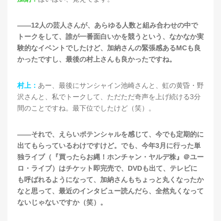
——12人の芸人さんが、あらゆる人数と組み合わせの中で
トークをして、誰が一番面白いかを競うという、なかなか実
験的なイベントでしたけど、加納さんの緊張感あるMCも良
かったですし、最後の村上さんも良かったですね。
村上：
あー、最後にサンシャイン池崎さんと、虹の黄昏・野
沢さんと、私でトークして、ただただ奇声を上げ続ける3分
間のことですね。最下位でしたけど（笑）。
——それで、えらいポテンシャルを感じて、今でも定期的に
出てもらっているわけですけど。でも、今年3月に行った単
独ライブ（『買ったらお縄！ホンチャン・ヤルデ株』＠ユー
ロ・ライブ）はチケット即完売で、DVDも出て、テレビに
も呼ばれるようになって、加納さんもちょっと丸くなったか
なと思って、最近のインタビュー読んだら、全然丸くなって
ないじゃないですか（笑）。