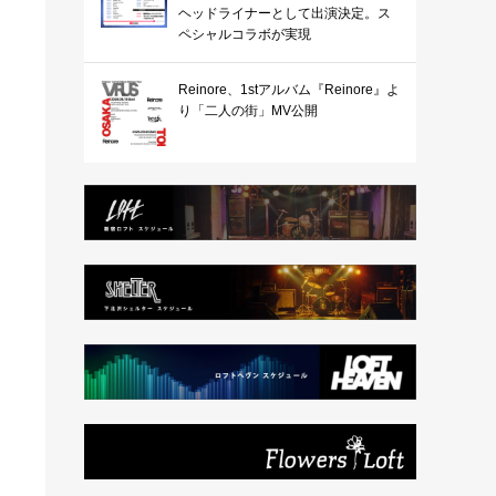
ヘッドライナーとして出演決定。ス
ペシャルコラボが実現
Reinore、1stアルバム『Reinore』よ
り「二人の街」MV公開