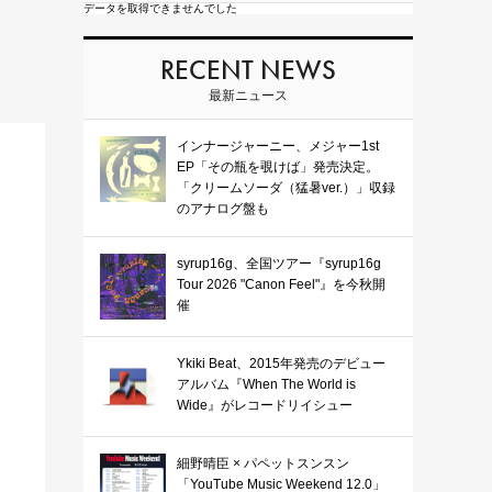
データを取得できませんでした
RECENT NEWS
最新ニュース
インナージャーニー、メジャー1st
EP「その瓶を覗けば」発売決定。
「クリームソーダ（猛暑ver.）」収録
のアナログ盤も
syrup16g、全国ツアー『syrup16g
Tour 2026 "Canon Feel"』を今秋開
催
Ykiki Beat、2015年発売のデビュー
アルバム『When The World is
Wide』がレコードリイシュー
細野晴臣 × パペットスンスン
「YouTube Music Weekend 12.0」