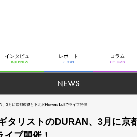
インタビュー
レポート
コラム
INTERVIEW
REPORT
COLUMN
NEWS
3月に京都磔磔と下北沢Flowers Loftでライブ開催！
タリストのDURAN、3月に京
tでライブ開催！