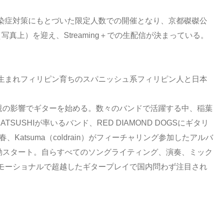
染症対策にもとづいた限定人数での開催となり、京都磔磔公
真上）を迎え、Streaming＋での生配信が決まっている。
生まれフィリピン育ちのスパニッシュ系フィリピン人と日本
父親の影響でギターを始める。数々のバンドで活躍する中、稲葉
ATSUSHIが率いるバンド、RED DIAMOND DOGSにギタリ
Katsuma（coldrain）がフィーチャリング参加したアルバ
活動スタート。自らすべてのソングライティング、演奏、ミック
モーショナルで超越したギタープレイで国内問わず注目され