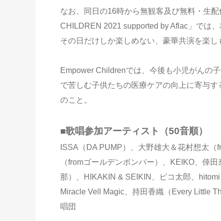
なお、同日の16時から無観客及び無料・生配信
CHILDREN 2021 supported by 
その日だけしか楽しめない、豪華共演を楽し
Empower Childrenでは、今後も小
で苦しむ子供たちの医療ケアの向上に寄与す
のこと。
■歌唱参加アーティスト（50音順）
ISSA（DA PUMP）、大野雄大＆花村想太（
（fromゴールデンボンバー）、KEIKO、
那）、HIKAKIN & SEIKIN、ピコ太郎、hitomi、
Miracle Vell Magic、持⽥⾹織（Every Li
唱団