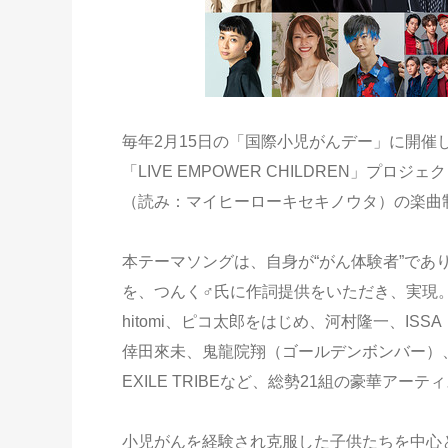
毎年2月15日の「国際小児がんデー」に開
「LIVE EMPOWER CHILDREN」プロ
（読み：マイヒーローキセキノウタ）の楽曲
本テーマソングは、自身が“がん体験者”で
を、つんく♂氏に作詞提供をいただき、実現。
hitomi、ピコ太郎をはじめ、河村隆⼀、ISSA（D
倖田來未、⻤⿓院翔（ゴールデンボンバー）、大野雄大
EXILE TRIBEなど、総勢21組の豪華アー
小児がんを経験され克服した子供たちを中心と