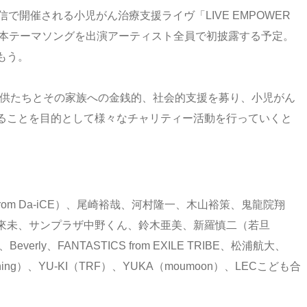
で開催される小児がん治療支援ライヴ「LIVE EMPOWER
Aflac」では、本テーマソングを出演アーティスト全員で初披露する予定。
もう。
児がんの子供たちとその家族への金銭的、社会的支援を募り、小児がん
ることを目的として様々なチャリティー活動を行っていくと
from Da-iCE）、尾崎裕哉、河村隆一、⽊⼭裕策、⻤⿓院翔
倖⽥來未、サンプラザ中野くん、鈴⽊亜美、新羅慎⼆（若旦
Beverly、FANTASTICS from EXILE TRIBE、松浦航大、
ttle Thing）、YU-KI（TRF）、YUKA（moumoon）、LECこども合