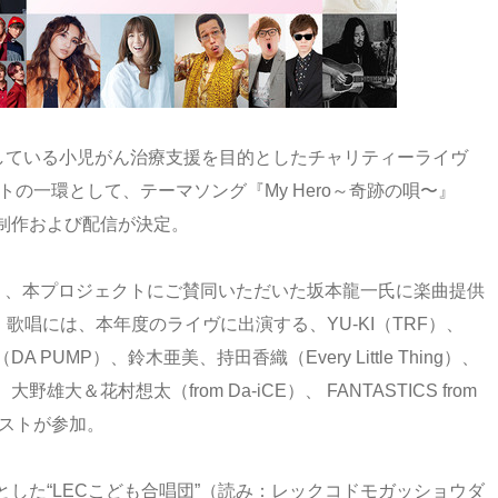
催している小児がん治療支援を目的としたチャリティーライヴ
ジェクトの一環として、テーマソング『My Hero～奇跡の唄〜』
制作および配信が決定。
あり、本プロジェクトにご賛同いただいた坂本龍一氏に楽曲提供
歌唱には、本年度のライヴに出演する、YU-KI（TRF）、
A PUMP）、鈴⽊亜美、持⽥⾹織（Every Little Thing）、
＆花村想太（from Da-iCE）、 FANTASTICS from
ティストが参加。
した“LECこども合唱団”（読み：レックコドモガッショウダ