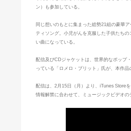
ン）も参加している。
同じ想いのもとに集まった総勢21組の豪華
ティソング。小児がんを克服した子供たちの
い曲になっている。
配信及びCDジャケットは、世界的なポップ
っている「ロメロ・ブリット」氏が、本作品
配信は、2月15日（月）より、iTunes S
情報解禁に合わせて、ミュージックビデオの